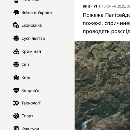
Київ
•
УНН
13 січня 2025, 0
Війна в Україні
Пожежа Палісейдс 
пожежі, спричине
Економіка
проводять розслід
Суспільство
Кримінал
Світ
Київ
Здоров'я
Технології
Спорт
Культура