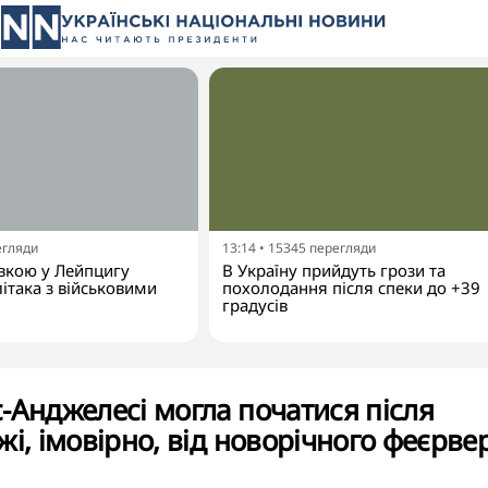
егляди
13:14
•
15345
перегляди
івкою у Лейпцигу
В Україну прийдуть грози та
літака з військовими
похолодання після спеки до +39
градусів
-Анджелесі могла початися після
жі, імовірно, від новорічного феєрве