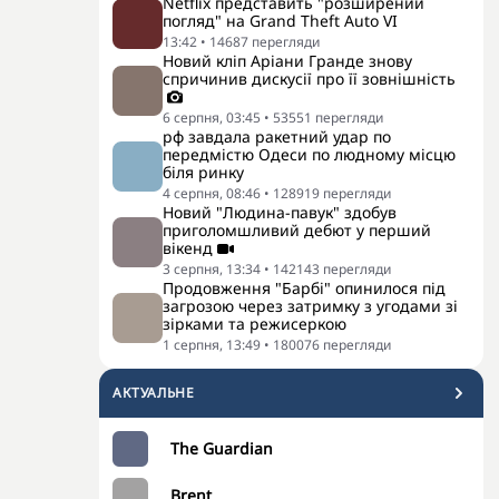
Netflix представить "розширений
погляд" на Grand Theft Auto VI
13:42
•
14687
перегляди
Новий кліп Аріани Гранде знову
спричинив дискусії про її зовнішність
6 серпня, 03:45
•
53551
перегляди
рф завдала ракетний удар по
передмістю Одеси по людному місцю
біля ринку
4 серпня, 08:46
•
128919
перегляди
Новий "Людина-павук" здобув
приголомшливий дебют у перший
вікенд
3 серпня, 13:34
•
142143
перегляди
Продовження "Барбі" опинилося під
загрозою через затримку з угодами зі
зірками та режисеркою
1 серпня, 13:49
•
180076
перегляди
АКТУАЛЬНЕ
The Guardian
Brent