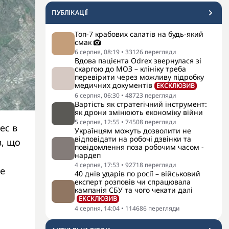
ПУБЛІКАЦІЇ
Топ-7 крабових салатів на будь-який
смак
6 серпня, 08:19
•
33126
перегляди
Вдова пацієнта Odrex звернулася зі
скаргою до МОЗ – клініку треба
перевірити через можливу підробку
медичних документів
ЕКСКЛЮЗИВ
6 серпня, 06:30
•
48723
перегляди
Вартість як стратегічний інструмент:
як дрони змінюють економіку війни
5 серпня, 12:55
•
74508
перегляди
ес в
Українцям можуть дозволити не
відповідати на робочі дзвінки та
в, що
повідомлення поза робочим часом -
нардеп
4 серпня, 17:53
•
92718
перегляди
e
40 днів ударів по росії – військовий
експерт розповів чи спрацювала
кампанія СБУ та чого чекати далі
ЕКСКЛЮЗИВ
4 серпня, 14:04
•
114686
перегляди