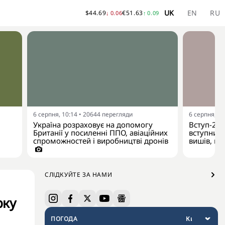
UK
EN
RU
$
44.69
€
51.63
↓
0.06
↑
0.09
6 серпня, 10:14
•
20644
перегляди
6 серпня, 10
Україна розраховує на допомогу
Вступ-202
Британії у посиленні ППО, авіаційних
вступникі
спроможностей і виробництві дронів
вишів, по
СЛІДКУЙТЕ ЗА НАМИ
рку
ПОГОДА