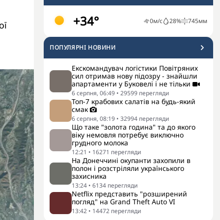
+34°
0
м/с
28
%
745
мм
ої
ПОПУЛЯРНI НОВИНИ
Екскомандувач логістики Повітряних
сил отримав нову підозру - знайшли
апартаменти у Буковелі і не тільки
6 серпня, 06:49
•
29599
перегляди
Топ-7 крабових салатів на будь-який
смак
6 серпня, 08:19
•
32994
перегляди
Що таке "золота година" та до якого
віку немовля потребує виключно
грудного молока
12:21
•
16271
перегляди
На Донеччині окупанти захопили в
полон і розстріляли українського
захисника
13:24
•
6134
перегляди
Netflix представить "розширений
погляд" на Grand Theft Auto VI
13:42
•
14472
перегляди