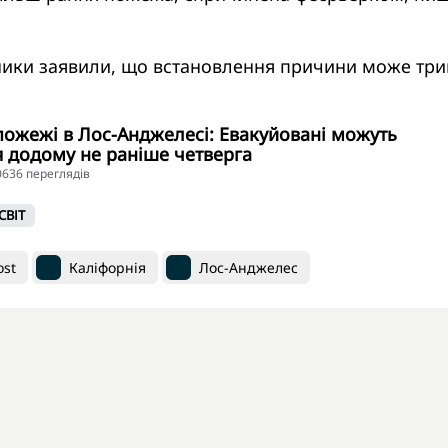
ики заявили, що встановлення причини може три
ожежі в Лос-Анджелесі: Евакуйовані можуть
 додому не раніше четверга
30636 переглядiв
СВІТ
ost
Каліфорнія
Лос-Анджелес