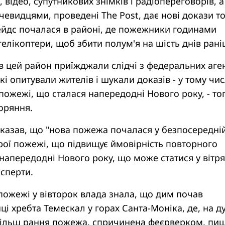
 відео, супутникових знімків і радіопереговорів, а
очевидцями, проведені The Post, дає нові докази то
йдс почалася в районі, де пожежники годинами
елікоптери, щоб збити полум'я на шість днів рані
 цей район приїжджали слідчі з федеральних аге
які опитували жителів і шукали доказів - у тому чис
 пожежі, що сталася напередодні Нового року, - тог
оряння.
оказав, що "нова пожежа почалася у безпосередні
арої пожежі, що підвищує ймовірність повторного
апередодні Нового року, що може статися у вітр
ксперти.
пожежі у вівторок влада знала, що дим почав
нці хребта Темескал у горах Санта-Моніка, де, на д
 більш рання пожежа, спричинена феєрверком, пи