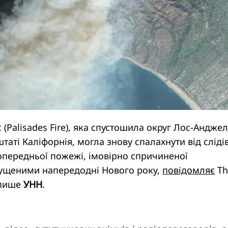
(Palisades Fire), яка спустошила округ Лос-Анджел
аті Каліфорнія, могла знову спалахнути від сліді
опередньої пожежі, імовірно спричиненої
ущеними напередодні Нового року,
повідомляє
Th
 пише
УНН
.