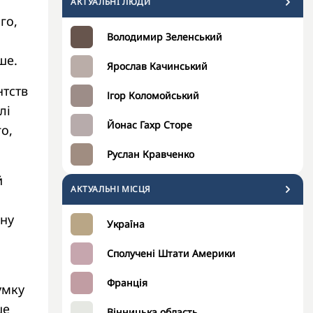
АКТУАЛЬНI ЛЮДИ
го,
Володимир Зеленський
ше.
Ярослав Качинський
нтств
Ігор Коломойський
лі
Йонас Гахр Сторе
о,
Руслан Кравченко
й
АКТУАЛЬНІ МІСЦЯ
яну
Україна
Сполучені Штати Америки
Франція
умку
ше
Вінницька область