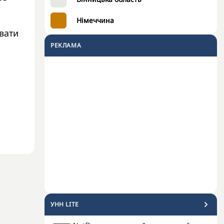
Німеччина
вати
РЕКЛАМА
УНН LITE