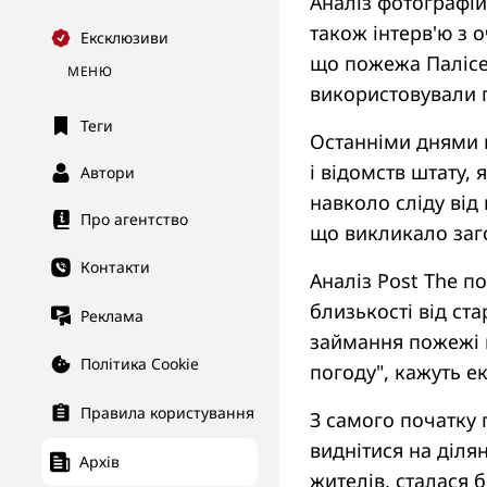
Аналіз фотографій,
також інтерв'ю з 
Ексклюзиви
що пожежа Палісе
МЕНЮ
використовували г
Теги
Останніми днями в
і відомств штату, 
Автори
навколо сліду від
Про агентство
що викликало заг
Контакти
Аналіз Post The п
близькості від ст
Реклама
займання пожежі н
Політика Cookie
погоду", кажуть е
Правила користування
З самого початку 
виднітися на діля
Архів
жителів, сталася