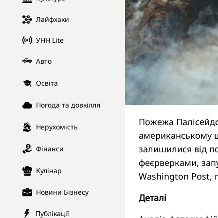
Лайфхаки
УНН Lite
Авто
Освіта
Погода та довкілля
Пожежа Палісейдс 
Нерухомість
американському шт
залишилися від п
Фінанси
феєрверками, зап
Кулінар
Washington Post,
Новини Бізнесу
Деталі
Публікації