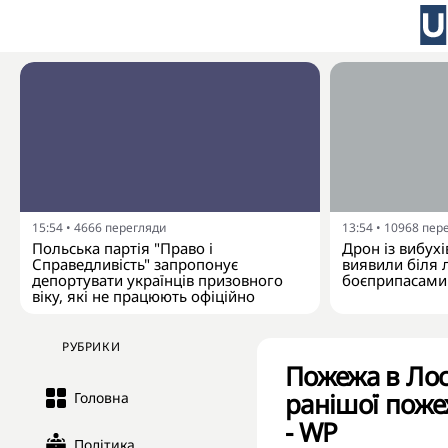
15:54
•
4666
перегляди
13:54
•
10968
пер
Польська партія "Право і
Дрон із вибух
Справедливість" запропонує
виявили біля 
депортувати українців призовного
боєприпасами
віку, які не працюють офіційно
РУБРИКИ
Пожежа в Лос
ранішої поже
Головна
- WP
Політика