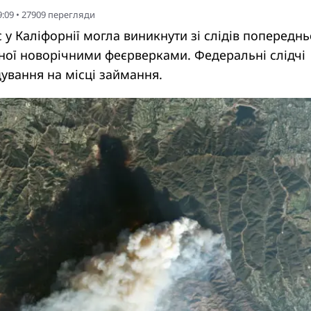
9:09
•
27909
перегляди
у Каліфорнії могла виникнути зі слідів попереднь
ної новорічними феєрверками. Федеральні слідчі
ування на місці займання.