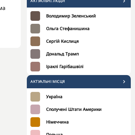
АКТУАЛЬНI ЛЮДИ
ма
Володимир Зеленський
Ольга Стефанишина
Сергій Кислиця
Дональд Трамп
Іраклі Гарібашвілі
АКТУАЛЬНІ МІСЦЯ
Україна
Сполучені Штати Америки
Німеччина
Польща