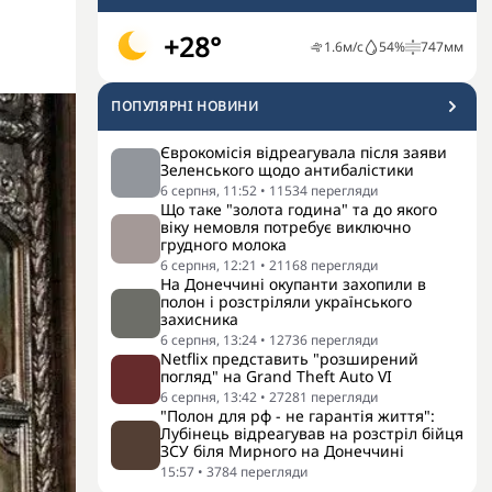
+28°
1.6
м/с
54
%
747
мм
ПОПУЛЯРНI НОВИНИ
Єврокомісія відреагувала після заяви
Зеленського щодо антибалістики
6 серпня, 11:52
•
11534
перегляди
Що таке "золота година" та до якого
віку немовля потребує виключно
грудного молока
6 серпня, 12:21
•
21168
перегляди
На Донеччині окупанти захопили в
полон і розстріляли українського
захисника
6 серпня, 13:24
•
12736
перегляди
Netflix представить "розширений
погляд" на Grand Theft Auto VI
6 серпня, 13:42
•
27281
перегляди
"Полон для рф - не гарантія життя":
Лубінець відреагував на розстріл бійця
ЗСУ біля Мирного на Донеччині
15:57
•
3784
перегляди