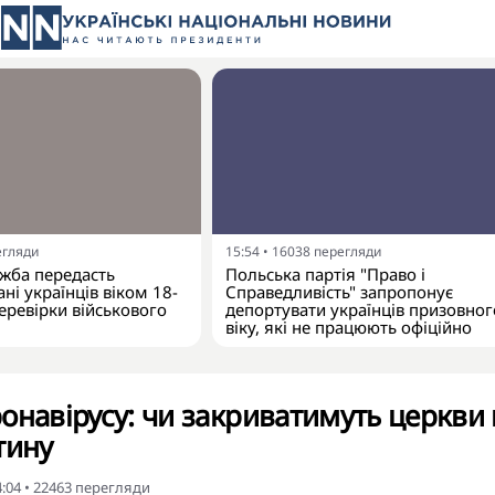
егляди
15:54
•
16038
перегляди
жба передасть
Польська партія "Право і
ні українців віком 18-
Справедливість" запропонує
еревірки військового
депортувати українців призовног
віку, які не працюють офіційно
онавірусу: чи закриватимуть церкви 
тину
4:04
•
22463
перегляди