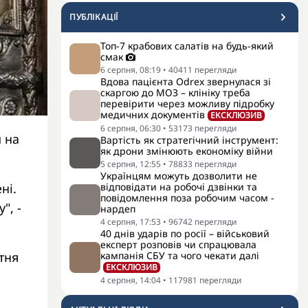
ПУБЛІКАЦІЇ
Топ-7 крабових салатів на будь-який
смак
6 серпня, 08:19
•
40411
перегляди
Вдова пацієнта Odrex звернулася зі
скаргою до МОЗ – клініку треба
перевірити через можливу підробку
медичних документів
ЕКСКЛЮЗИВ
6 серпня, 06:30
•
53173
перегляди
и на
Вартість як стратегічний інструмент:
як дрони змінюють економіку війни
5 серпня, 12:55
•
78833
перегляди
Українцям можуть дозволити не
ні.
відповідати на робочі дзвінки та
повідомлення поза робочим часом -
", -
нардеп
4 серпня, 17:53
•
96742
перегляди
40 днів ударів по росії – військовий
експерт розповів чи спрацювала
тня
кампанія СБУ та чого чекати далі
ЕКСКЛЮЗИВ
4 серпня, 14:04
•
117981
перегляди