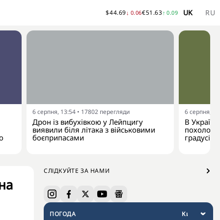
UK
RU
$
44.69
€
51.63
↓
0.06
↑
0.09
6 серпня, 13:54
•
17802
перегляди
6 серпня, 13
Дрон із вибухівкою у Лейпцигу
В Україну
виявили біля літака з військовими
похолодан
о
боєприпасами
градусів
СЛІДКУЙТЕ ЗА НАМИ
на
ПОГОДА