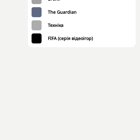
The Guardian
Техніка
FIFA (серія відеоігор)