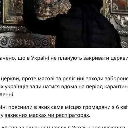
начено, що в Україні не планують закривати церкв
 церкви, проте масові та релігійні заходи забороне
х українців залишатися вдома на період карантину
ленні.
іні пояснили в яких саме місцях громадяни з 6 кві
 у
захисних масках чи респіраторах
.
6 квітня за рішенням уряду в Україні
посилюються