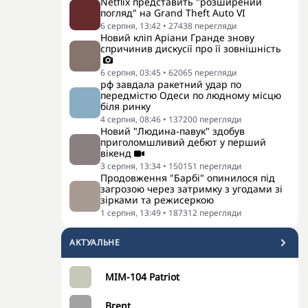
Netflix представить "розширений
погляд" на Grand Theft Auto VI
6 серпня, 13:42
•
27438
перегляди
Новий кліп Аріани Гранде знову
спричинив дискусії про її зовнішність
6 серпня, 03:45
•
62065
перегляди
рф завдала ракетний удар по
передмістю Одеси по людному місцю
біля ринку
4 серпня, 08:46
•
137200
перегляди
Новий "Людина-павук" здобув
приголомшливий дебют у перший
вікенд
3 серпня, 13:34
•
150151
перегляди
Продовження "Барбі" опинилося під
загрозою через затримку з угодами зі
зірками та режисеркою
1 серпня, 13:49
•
187312
перегляди
АКТУАЛЬНЕ
MIM-104 Patriot
Brent