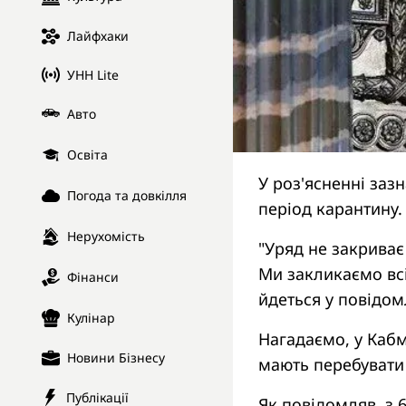
Лайфхаки
УНН Lite
Авто
Освіта
У роз'ясненні заз
Погода та довкілля
період карантину.
Нерухомість
"Уряд не закриває
Ми закликаємо всі
Фінанси
йдеться у повідом
Кулінар
Нагадаємо, у Кабм
Новини Бізнесу
мають перебувати
Публікації
Як повідомляв, з 