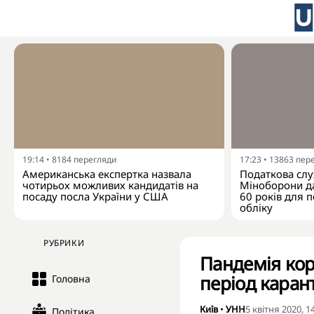
19:14
•
8184
перегляди
17:23
•
13863
пер
Американська експертка назвала
Податкова слу
чотирьох можливих кандидатів на
Міноборони да
посаду посла України у США
60 років для п
обліку
РУБРИКИ
Пандемія кор
період каран
Головна
Київ
•
УНН
5 квітня 2020, 1
Політика