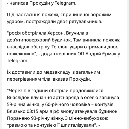
- написав Прокудін у Telegram.
Під час гасіння пожежі, спричиненої ворожим
ударом, постраждали двоє рятувальників.
"росія обстріляла Херсон. Влучила в
дев’ятиповерховий будинок. Там виникла пожежа
внаслідок обстрілу. Теплові удари отримали двоє
пожежників", - додав керівник ОП Андрій Єрмак у
Telegram.
Їх доставили до медзакладу із загальним
перегріванням тіла, вказав Прокудін.
"Через пів години обстріли продовжилися.
Внаслідок влучання артснаряда в оселю загинула
59-річна жінка, у 60-річного чоловіка – контузія.
Близько 03:15 армія рф знову атакувала будинок.
Поранено 93-річну жінку. З мінно-вибуховою
травмою та контузією її шпиталізували", -