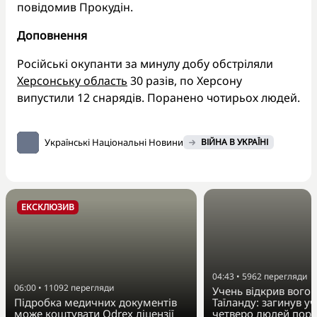
повідомив Прокудін.
Доповнення
Російські окупанти за минулу добу обстріляли
Херсонську область
30 разів, по Херсону
випустили 12 снарядів. Поранено чотирьох людей.
Українські Національні Новини
ВІЙНА В УКРАЇНІ
ЕКСКЛЮЗИВ
04:43
•
5962
перегляди
06:00
•
11092
перегляди
Учень відкрив вогон
Підробка медичних документів
Таїланду: загинув у
може коштувати Odrex ліцензії
четверо людей пора