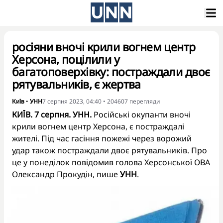
росіяни вночі крили вогнем центр
Херсона, поцілили у
багатоповерхівку: постраждали двоє
рятувальників, є жертва
Київ
•
УНН
7 серпня 2023, 04:40
•
204607
перегляди
КИЇВ. 7 серпня. УНН.
Російські окупанти вночі
крили вогнем центр Херсона, є постраждалі
жителі. Під час гасіння пожежі через ворожий
удар також постраждали двоє рятувальників. Про
це у понеділок повідомив голова Херсонської ОВА
Олександр Прокудін, пише
УНН
.