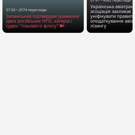
07:41
•
4982
перегляди
Українська авіатран
07:50
•
2074
перегляди
асоціація закликає 
Зеленський підтвердив ураження
уніфікувати правила
двох російських НПЗ, катерів і
оподаткування авіа
суден "тіньового флоту"
лізингу