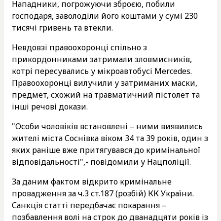
Нападники, погрожуючи зброєю, побили
господаря, заволоділи його коштами у сумі 230
тисячі гривень та втекли.
Невдовзі правоохоронці спільно з
прикордонниками затримали зловмисників,
котрі пересувались у мікроавтобусі Mercedes.
Правоохоронці вилучили у затриманих маски,
предмет, схожий на травматичний пістолет та
інші речові докази.
"Особи чоловіків встановлені – ними виявились
жителі міста Соснівка віком 34 та 39 років, один з
яких раніше вже притягувався до кримінальної
відповідальності",- повідомили у Нацполіції.
За даним фактом відкрито кримінальне
провадження за ч.3 ст.187 (розбій) КК України.
Санкція статті передбачає покарання –
позбавлення волі на строк до дванадцяти років із