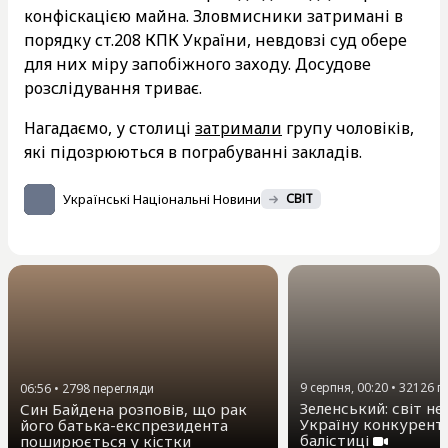
конфіскацією майна. Зловмисники затримані в
порядку ст.208 КПК України, невдовзі суд обере
для них міру запобіжного заходу. Досудове
розслідування триває.
Нагадаємо, у столиці
затримали
групу чоловіків,
які підозрюються в пограбуванні закладів.
Українські Національні Новини
СВІТ
9 серпня, 00:20
•
32126
п
06:56
•
2798
перегляди
Зеленський: світ не
Син Байдена розповів, що рак
Україну конкурент
його батька-експрезидента
балістиці
поширюється у кістки