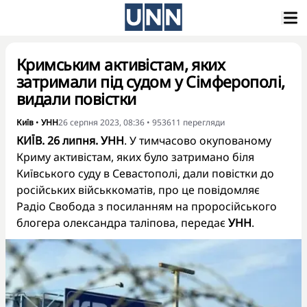
Кримським активістам, яких
затримали під судом у Сімферополі,
видали повістки
Київ
•
УНН
26 серпня 2023, 08:36
•
953611
перегляди
КИЇВ. 26 липня. УНН
. У тимчасово окупованому
Криму активістам, яких було затримано біля
Київського суду в Севастополі, дали повістки до
російських військкоматів, про це повідомляє
Радіо Свобода з посиланням на проросійського
блогера олександра таліпова, передає
УНН
.