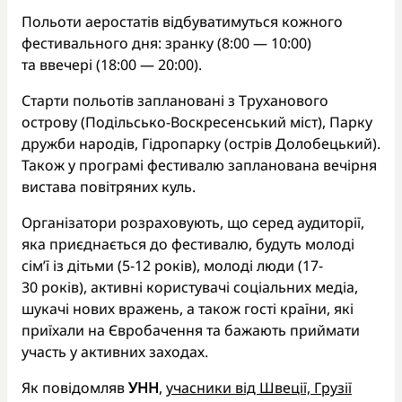
Польоти аеростатів відбуватимуться кожного
фестивального дня: зранку (8:00 — 10:00)
та ввечері (18:00 — 20:00).
Старти польотів заплановані з Труханового
острову (Подільсько-Воскресенський міст), Парку
дружби народів, Гідропарку (острів Долобецький).
Також у програмі фестивалю запланована вечірня
вистава повітряних куль.
Організатори розраховують, що серед аудиторії,
яка приєднається до фестивалю, будуть молоді
сім’ї із дітьми (5-12 років), молоді люди (17-
30 років), активні користувачі соціальних медіа,
шукачі нових вражень, а також гості країни, які
приїхали на Євробачення та бажають приймати
участь у активних заходах.
Як повідомляв
УНН
,
учасники від Швеції, Грузії