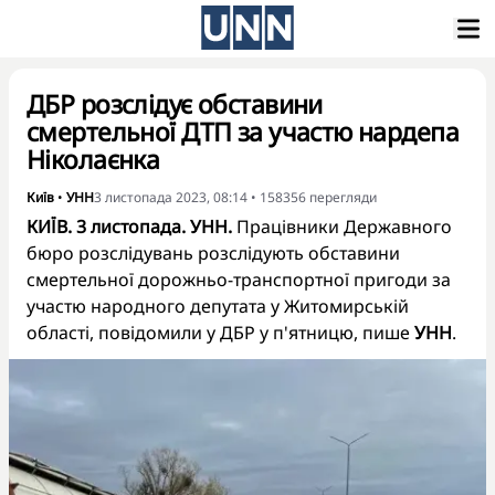
ДБР розслідує обставини
смертельної ДТП за участю нардепа
Ніколаєнка
Київ
•
УНН
3 листопада 2023, 08:14
•
158356
перегляди
КИЇВ. 3 листопада. УНН.
Працівники Державного
бюро розслідувань розслідують обставини
смертельної дорожньо-транспортної пригоди за
участю народного депутата у Житомирській
області, повідомили у ДБР у п'ятницю, пише
УНН
.