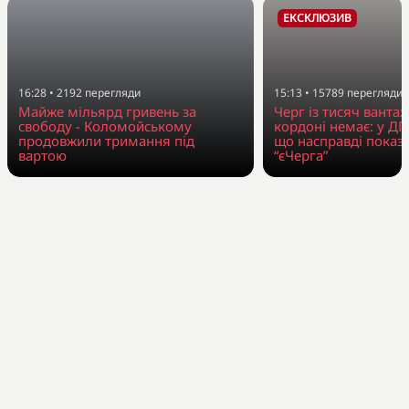
ЕКСКЛЮЗИВ
16:28
•
2192
перегляди
15:13
•
15789
перегляди
Майже мільярд гривень за
Черг із тисяч вантаж
свободу - Коломойському
кордоні немає: у Д
продовжили тримання під
що насправді показ
вартою
“єЧерга”