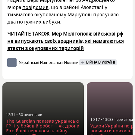
вчора
повідомив
, що в районі Азовсталі у
тимчасово окупованому Маріуполі пролунало
два потужних вибухи.
ЧИТАЙТЕ ТАКОЖ:
Мер Мелітополя: військові рф
не випускають своїх зрадників, які намагаються
втекти з окупованих територій
Українські Національні Новини
ВІЙНА В УКРАЇНІ
12:31
•
30
перегляди
10:17
•
13033
перегляди
The Guardian показав українські
FP-1 у бойовій роботі - як дрони
Удари України по 
Fire Point переносять війну
посилити прихильни