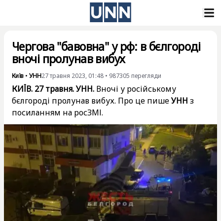
Чергова "бавовна" у рф: в бєлгороді
вночі пролунав вибух
Київ
•
УНН
27 травня 2023, 01:48
•
987305
перегляди
КИЇВ. 27 травня. УНН.
Вночі у російському
бєлгороді пролунав вибух. Про це пише
УНН
з
посиланням на росЗМІ.