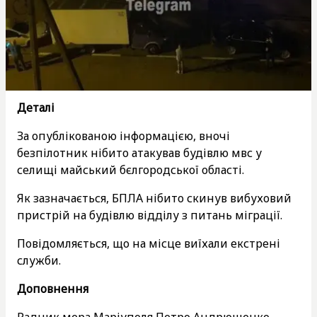
Деталі
За опублікованою інформацією, вночі
безпілотник нібито атакував будівлю мвс у
селищі майський бєлгородської області.
Як зазначається, БПЛА нібито скинув вибуховий
пристрій на будівлю відділу з питань міграції.
Повідомляється, що на місце виїхали екстрені
служби.
Доповнення
Радник мера Маріуполя Петро Андрющенко