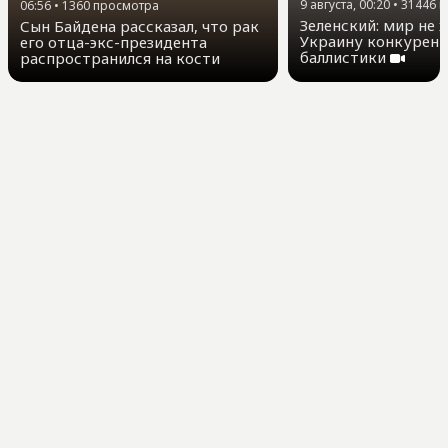
9 августа, 00:20
•
31446
п
06:56
•
1360
просмотра
Зеленский: мир не 
Сын Байдена рассказал, что рак
Украину конкурент
его отца-экс-президента
баллистики
распространился на кости