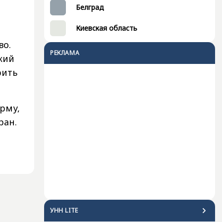
Белград
Киевская область
во.
РЕКЛАМА
кий
рить
рму,
ран.
УНН LITE