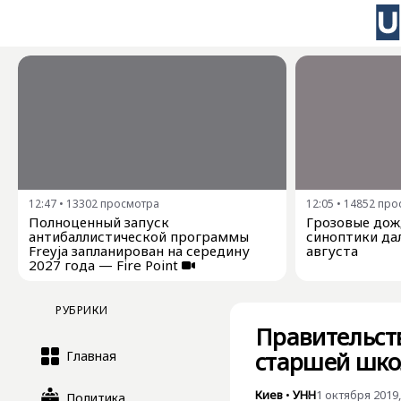
12:47
•
13302
просмотра
12:05
•
14852
про
Полноценный запуск
Грозовые дожд
антибаллистической программы
синоптики дал
Freyja запланирован на середину
августа
2027 года — Fire Point
РУБРИКИ
Правительст
старшей шко
Главная
Киев
•
УНН
1 октября 2019,
Политика