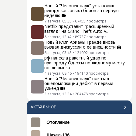
Новый "Человек-паук" установил
рекорд кассовых сборов за первую
неделю
7 августа, 05:35
•
67455
просмотра
Netflix представит "расширенный
взгляд" на Grand Theft Auto VI
6 августа, 13:42
•
89737
просмотра
Новый клип Арианы Гранде вновь
вызвал дискуссии о её внешности
6 августа, 03:45
•
121092
просмотра
рф нанесла ракетный удар по
пригороду Одессы по людному месту
возле рынка
4 августа, 08:46
•
194140
просмотра
Новый "Человек-паук" показал
ошеломляющий дебют в первый
уикенд
3 августа, 13:34
•
204478
просмотра
АКТУАЛЬНОЕ
Отопление
Шахед-136