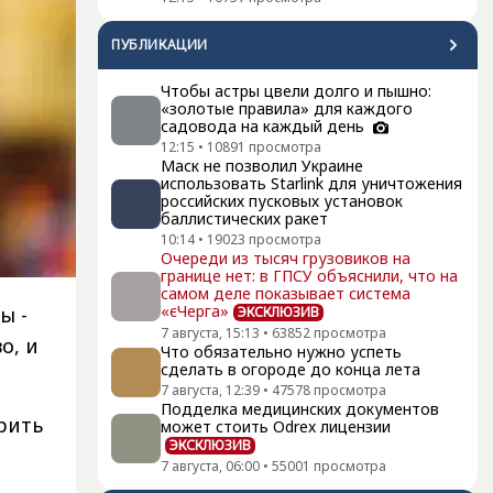
ПУБЛИКАЦИИ
Чтобы астры цвели долго и пышно:
«золотые правила» для каждого
садовода на каждый день
12:15
•
10891
просмотра
Маск не позволил Украине
использовать Starlink для уничтожения
российских пусковых установок
баллистических ракет
10:14
•
19023
просмотра
Очереди из тысяч грузовиков на
границе нет: в ГПСУ объяснили, что на
самом деле показывает система
«єЧерга»
ы -
ЭКСКЛЮЗИВ
7 августа, 15:13
•
63852
просмотра
о, и
Что обязательно нужно успеть
сделать в огороде до конца лета
7 августа, 12:39
•
47578
просмотра
Подделка медицинских документов
рить
может стоить Odrex лицензии
ЭКСКЛЮЗИВ
7 августа, 06:00
•
55001
просмотра