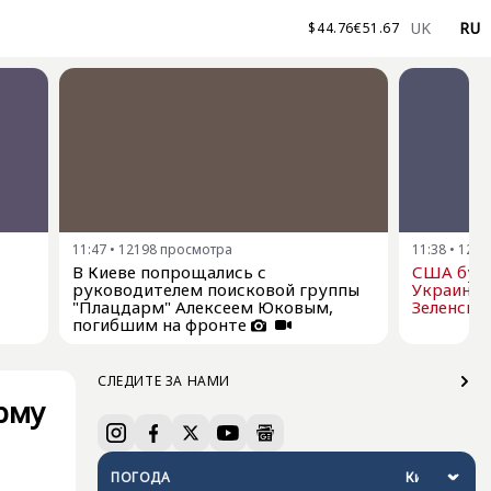
UK
RU
$
44.76
€
51.67
11:47
•
12198
просмотра
11:38
•
1226
В Киеве попрощались с
США буду
руководителем поисковой группы
Украине р
"Плацдарм" Алексеем Юковым,
Зеленски
погибшим на фронте
СЛЕДИТЕ ЗА НАМИ
рму
ПОГОДА