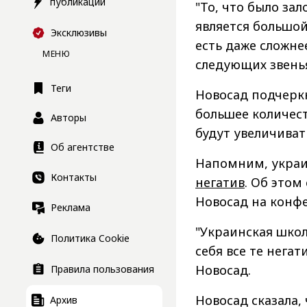
публикации
"То, что было за
является большой
Эксклюзивы
есть даже сложне
МЕНЮ
следующих звенья
Теги
Новосад подчеркн
большее количес
Авторы
будут увеличиват
Об агентстве
Напомним, украи
Контакты
негатив
. Об этом
Новосад на конфе
Реклама
"Украинская школ
Политика Cookie
себя все те негат
Новосад.
Правила пользования
Новосад сказала,
Архив