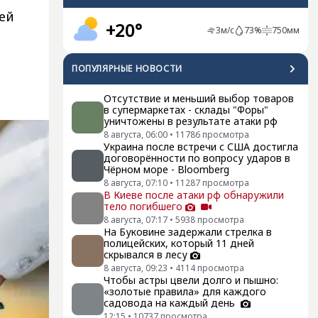
ей
+20°
3
м/с
73
%
750
мм
ПОПУЛЯРНЫЕ НОВОСТИ
Отсутствие и меньший выбор товаров
в супермаркетах - склады "Форы"
уничтожены в результате атаки рф
8 августа, 06:00
•
11786
просмотра
Украина после встречи с США достигла
договорённости по вопросу ударов в
Чёрном море - Bloomberg
8 августа, 07:10
•
11287
просмотра
В Киеве после атаки рф обнаружили
тело погибшего
8 августа, 07:17
•
5938
просмотра
На Буковине задержали стрелка в
полицейских, который 11 дней
скрывался в лесу
8 августа, 09:23
•
4114
просмотра
Чтобы астры цвели долго и пышно:
«золотые правила» для каждого
садовода на каждый день
12:15
•
10737
просмотра