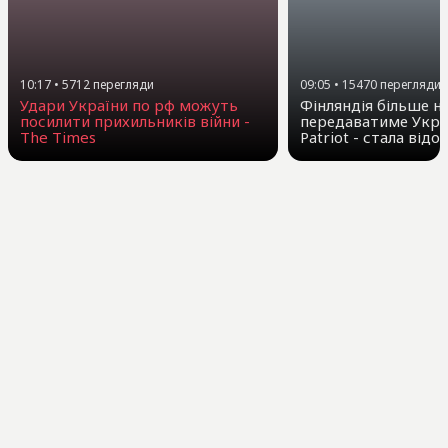
10:17
•
5712
перегляди
09:05
•
15470
перегляди
Удари України по рф можуть
Фінляндія більше н
посилити прихильників війни -
передаватиме Укра
The Times
Patriot - стала від