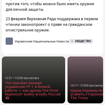
против того, чтобы можно было иметь оружие
для личной защиты.
23 февраля Верховная Рада поддержала в первом
чтении законопроект о праве на гражданское
огнестрельное оружие.
Украинские Национальные Новости
ОБЩЕСТВО
12:31
•
13238
просмотра
The Guardian показал
10:17
•
21039
просмотра
украинские FP-1 в боевой
работе — как дроны Fire Point
Удары Украины по 
переносят войну вглубь России
усилить сторонник
The Times