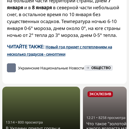
на большей части территории страны, днем
7
января
и в
8 января
в северной части небольшой
снег, в остальное время по 10 января без
существенных осадков. Температура ночью 6-10
января 0-6° мороза, днем около 0°, на юге страны
ночью от 2° тепла до 3° мороза, днем 0-5° тепла.
ЧИТАЙТЕ ТАКЖЕ:
Новый год придет с потеплением на
несколько градусов - синоптики
Украинские Национальные Новости
ОБЩЕСТВО
ЭКСКЛЮЗИВ
12:21
•
8258
просмотра
13:14
•
800
просмотра
Что такое "золотой 
В Украину придут грозы и
какого возраста мл