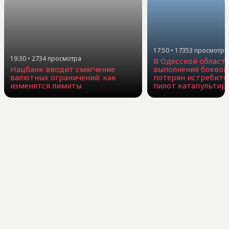
17:50
•
17353
просмотра
19:30
•
2734
просмотра
В Одесской област
Нацбанк вводит смягчение
выполнения боевог
валютных ограничений: как
потерян истребите
изменятся лимиты
пилот катапультир