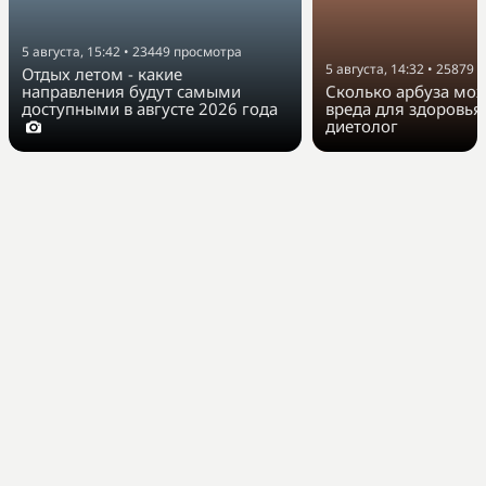
5 августа, 15:42
•
23449
просмотра
5 августа, 14:32
•
25879
п
Отдых летом - какие
направления будут самыми
Сколько арбуза мож
доступными в августе 2026 года
вреда для здоровья
диетолог