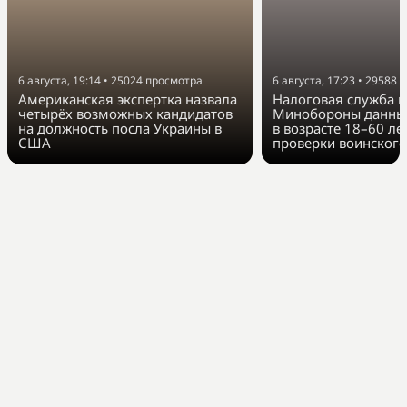
6 августа, 19:14
•
25024
просмотра
6 августа, 17:23
•
29588
п
Американская экспертка назвала
Налоговая служба п
четырёх возможных кандидатов
Минобороны данные
на должность посла Украины в
в возрасте 18–60 ле
США
проверки воинского