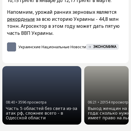
10,15 грн/кг в январе до 12,17 грн/кг в марте.
Напомним, урожай ранних зерновых является
рекордным
за всю историю Украины - 44,8 млн
тонн. Агросектор в этом году может дать пятую
часть ВВП Украины.
Украинские Национальные Новости
ЭКОНОМИКА
08:40
•
3596
просмотра
06:21
•
20154
просмотра
Часть 5 областей без света из-за
Выход женщин на п
атак рф, сложнее всего - в
года: сколько нужн
Одесской области
имеет право на ль