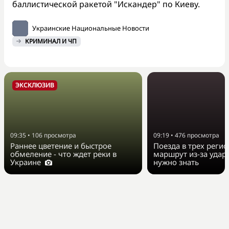
баллистической ракетой "Искандер" по Киеву.
Украинские Национальные Новости
КРИМИНАЛ И ЧП
ЭКСКЛЮЗИВ
09:35
•
106
просмотра
09:19
•
476
просмотра
Раннее цветение и быстрое
Поезда в трех реги
обмеление - что ждет реки в
маршрут из-за удар
Украине
нужно знать