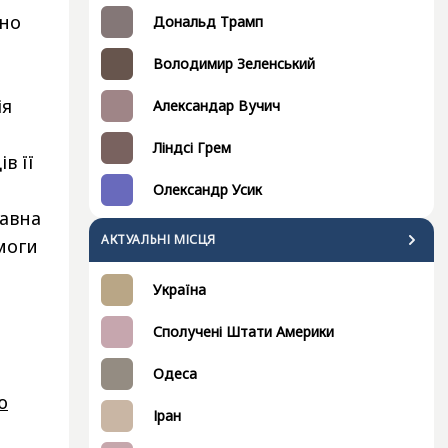
ено
Дональд Трамп
Володимир Зеленський
ія
Александар Вучич
Ліндсі Грем
в її
Олександр Усик
жавна
АКТУАЛЬНІ МІСЦЯ
моги
Україна
Сполучені Штати Америки
Одеса
ю
Іран