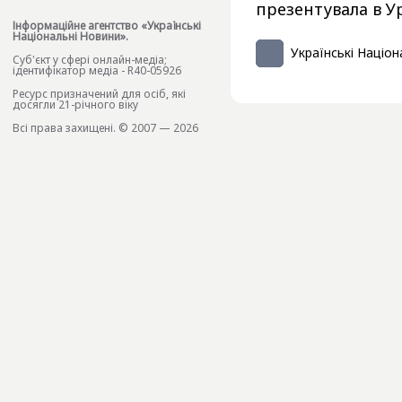
презентувала в Ур
Інформаційне агентство «Українські
Національні Новини».
Українські Націон
Cуб'єкт у сфері онлайн-медіа;
ідентифікатор медіа - R40-05926
Ресурс призначений для осіб, які
досягли 21-річного віку
Всі права захищені. © 2007 — 2026