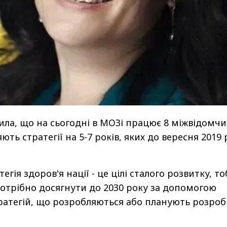
ила, що на сьогодні в МОЗі працює 8 міжвідомчи
яють стратегії на 5-7 років, яких до вересня 2019
егія здоров'я нації - це цілі cталого розвитку, т
потрібно досягнути до 2030 року за допомогою
ратегій, що розробляються або планують розро