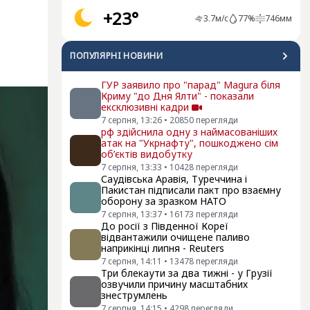
+23°
3.7
м/с
77
%
746
мм
ПОПУЛЯРНI НОВИНИ
ГУР заявило про "парад" Magura біля
Криму "до Дня Ялти" - показали
ексклюзивні кадри
7 серпня, 13:26
•
20850
перегляди
рф здійснила одну з наймасованіших
атак на "Укрнафту", пошкоджено сім
об’єктів видобутку
7 серпня, 13:33
•
10428
перегляди
Саудівська Аравія, Туреччина і
Пакистан підписали пакт про взаємну
оборону за зразком НАТО
7 серпня, 13:37
•
16173
перегляди
До росії з Південної Кореї
відвантажили очищене паливо
наприкінці липня - Reuters
7 серпня, 14:11
•
13478
перегляди
Три блекаути за два тижні - у Грузії
озвучили причину масштабних
знеструмлень
7 серпня, 14:15
•
4298
перегляди