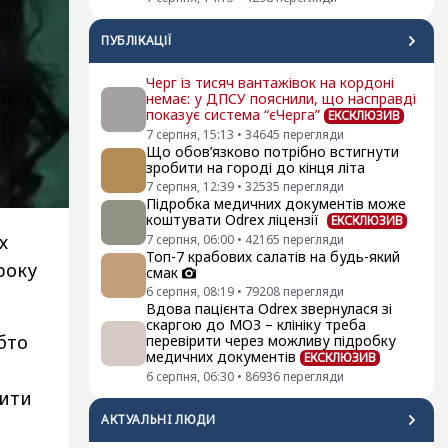
ПУБЛІКАЦІЇ
Черг із тисяч вантажівок на кордоні
немає: у ДПСУ пояснили, що насправді
показує система “єЧерга”
ЕКСКЛЮЗИВ
7 серпня, 15:13
•
34645
перегляди
Що обов’язково потрібно встигнути
зробити на городі до кінця літа
7 серпня, 12:39
•
32535
перегляди
Підробка медичних документів може
коштувати Odrex ліцензії
ЕКСКЛЮЗИВ
х
7 серпня, 06:00
•
42165
перегляди
Топ-7 крабових салатів на будь-який
 року
смак
6 серпня, 08:19
•
79208
перегляди
Вдова пацієнта Odrex звернулася зі
скаргою до МОЗ – клініку треба
обто
перевірити через можливу підробку
медичних документів
ЕКСКЛЮЗИВ
6 серпня, 06:30
•
86936
перегляди
бити
АКТУАЛЬНI ЛЮДИ