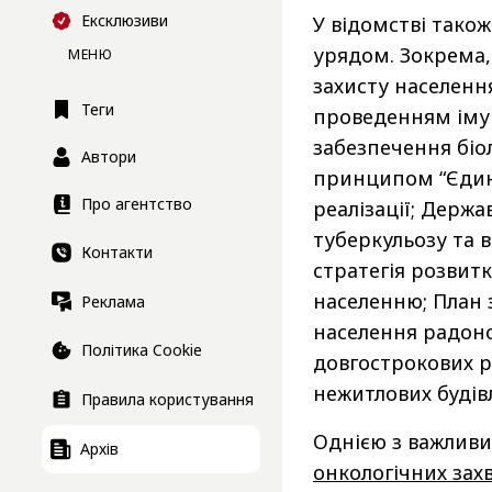
Ексклюзиви
У відомстві також
урядом. Зокрема,
МЕНЮ
захисту населенн
Теги
проведенням імун
забезпечення біол
Автори
принципом “Єдине 
Про агентство
реалізації; Держа
туберкульозу та 
Контакти
стратегія розвит
населенню; План 
Реклама
населення радоно
Політика Cookie
довгострокових р
нежитлових будівл
Правила користування
Однією з важливи
Архів
онкологічних за