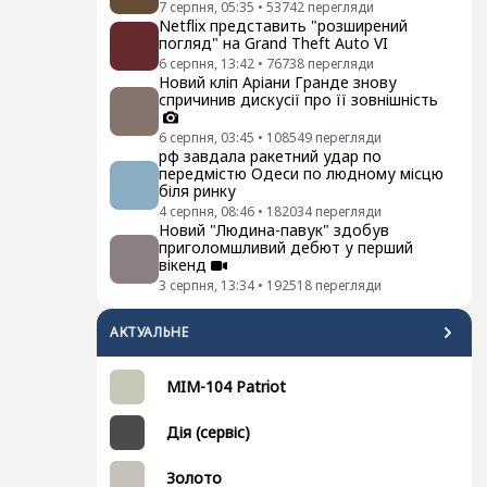
7 серпня, 05:35
•
53742
перегляди
Netflix представить "розширений
погляд" на Grand Theft Auto VI
6 серпня, 13:42
•
76738
перегляди
Новий кліп Аріани Гранде знову
спричинив дискусії про її зовнішність
6 серпня, 03:45
•
108549
перегляди
рф завдала ракетний удар по
передмістю Одеси по людному місцю
біля ринку
4 серпня, 08:46
•
182034
перегляди
Новий "Людина-павук" здобув
приголомшливий дебют у перший
вікенд
3 серпня, 13:34
•
192518
перегляди
АКТУАЛЬНЕ
MIM-104 Patriot
Дія (сервіс)
Золото