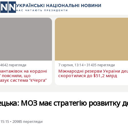
4642
перегляди
7 серпня, 13:14
•
31435
перегляди
 вантажівок на кордоні
Міжнародні резерви України д
У пояснили, що
скоротилися до $51,2 млрд
азує система “єЧерга”
цька: МОЗ має стратегію розвитку д
 15:15
•
20985
перегляди