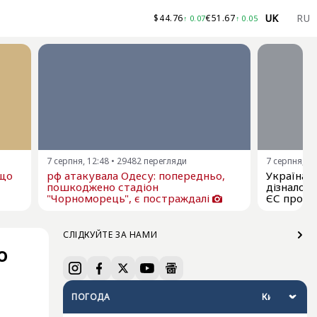
UK
RU
$
44.76
€
51.67
↑
0.07
↑
0.05
7 серпня, 12:48
•
29482
перегляди
7 серпня, 11
ещо
рф атакувала Одесу: попередньо,
Україна я
пошкоджено стадіон
дізналос
"Чорноморець", є постраждалі
ЄС про р
СЛІДКУЙТЕ ЗА НАМИ
о
ПОГОДА