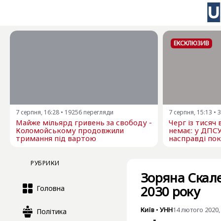
ЕКСКЛЮЗИВ
7 серпня, 16:28
•
19256
перегляди
7 серпня, 15:13
•
3
Майже мільярд гривень за свободу -
Черг із тисяч
Коломойському продовжили
немає: у ДПС
тримання під вартою
насправді пок
РУБРИКИ
Зоряна Скале
2030 року
Головна
Київ
•
УНН
14 лютого 2020,
Політика