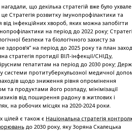
 нагадали, що декілька стратегій вже було ухвал
 це Стратегія розвитку імунопрофілактики та
я від інфекційних хвороб, яких можна запобігти
опрофілактики на період до 2022 року; Стратег
огічної безпеки та біологічного захисту за
здоров’я” на період до 2025 року та план заході
вна стратегія протидії ВІЛ-інфекції/СНІДу,
вірусним гепатитам на період до 2030 року; Дер
ку системи протитуберкульозної медичної допо
заходів щодо зниження рівня опромінення
м та продуктами його розпаду, мінімізації
изиків від поширення радону в житлових і
ях, на робочих місцях на 2020-2024 роки.
х цілей є також є
Національна стратегія контрол
хворювань
до 2030 року, яку Зоряна Скалецька