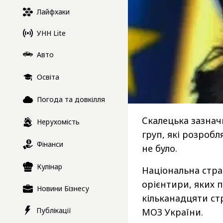
Лайфхаки
УНН Lite
Авто
Освіта
Погода та довкілля
Скалецька зазнач
Нерухомість
груп, які розробл
Фінанси
не було.
Кулінар
Національна страт
орієнтири, яких 
Новини Бізнесу
кільканадцяти ст
Публікації
МОЗ України.