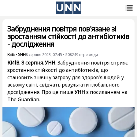
Забруднення повітря пов'язане зі
зростанням стійкості до антибіотиків
- дослідження
Київ
•
УНН
8 серпня 2023, 07:45
•
508249
перегляди
КИЇВ. 8 серпня. УНН.
Забруднення повітря сприяє
зростанню стійкості до антибіотиків, що
становить значну загрозу для здоров'я людей у
всьому світі, свідчать результати глобального
дослідження. Про це пише
УНН
з посиланням на
The Guardian.