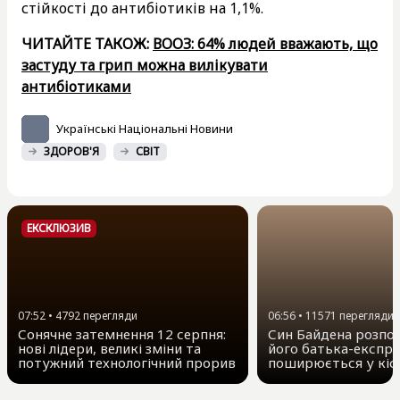
стійкості до антибіотиків на 1,1%.
ЧИТАЙТЕ ТАКОЖ:
ВООЗ: 64% людей вважають, що
застуду та грип можна вилікувати
антибіотиками
Українські Національні Новини
ЗДОРОВ'Я
СВІТ
ЕКСКЛЮЗИВ
07:52
•
4792
перегляди
06:56
•
11571
перегляди
Сонячне затемнення 12 серпня:
Син Байдена розпов
нові лідери, великі зміни та
його батька-експр
потужний технологічний прорив
поширюється у кіс