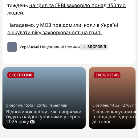
тиждень
на грип та ГРВІ захворіло понад 150 тис.
людей.
Нагадаємо, у МОЗ повідомили, коли в Україні
очікувати піку захворюваності на грип.
Українські Національні Новини
ЗДОРОВ'Я
ЕКСКЛЮЗИВ
ЕКСКЛЮЗИВ
5 серпня, 15:42
•
25183
перегляди
5 серпня, 14:32
•
27607
п
Відпочинок влітку - які напрямки
Скільки кавуна можн
будуть найдоступнішими у серпні
шкоди для здоров'я
2026 року
дієтолог