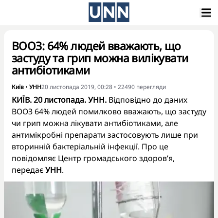
ВООЗ: 64% людей вважають, що
застуду та грип можна вилікувати
антибіотиками
Київ
•
УНН
20 листопада 2019, 00:28
•
22490
перегляди
КИЇВ. 20 листопада. УНН.
Відповідно до даних
ВООЗ 64% людей помилково вважають, що застуду
чи грип можна лікувати антибіотиками, але
антимікробні препарати застосовують лише при
вторинній бактеріальній інфекції. Про це
повідомляє Центр громадського здоров’я,
передає
УНН
.