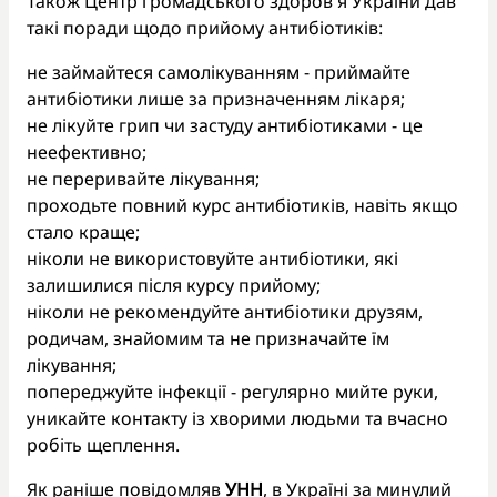
Також Центр громадського здоров'я України дав
такі поради щодо прийому антибіотиків:
не займайтеся самолікуванням - приймайте
антибіотики лише за призначенням лікаря;
не лікуйте грип чи застуду антибіотиками - це
неефективно;
не переривайте лікування;
проходьте повний курс антибіотиків, навіть якщо
стало краще;
ніколи не використовуйте антибіотики, які
залишилися після курсу прийому;
ніколи не рекомендуйте антибіотики друзям,
родичам, знайомим та не призначайте їм
лікування;
попереджуйте інфекції - регулярно мийте руки,
уникайте контакту із хворими людьми та вчасно
робіть щеплення.
Як раніше повідомляв
УНН
, в Україні за минулий