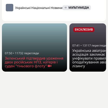
Українські Національні Новини
МУЛЬТИМЕДІА
ЕКСКЛЮЗИВ
07:41
•
13117
перегляди
Українська авіатран
07:50
•
11732
перегляди
асоціація закликає 
Зеленський підтвердив ураження
уніфікувати правила
двох російських НПЗ, катерів і
оподаткування авіа
суден "тіньового флоту"
лізингу