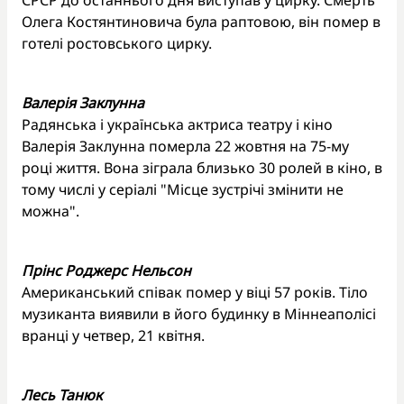
СРСР до останнього дня виступав у цирку. Смерть
Олега Костянтиновича була раптовою, він помер в
готелі ростовського цирку.
Валерія Заклунна
Радянська і українська актриса театру і кіно
Валерія Заклунна померла 22 жовтня на 75-му
році життя. Вона зіграла близько 30 ролей в кіно, в
тому числі у серіалі "Місце зустрічі змінити не
можна".
Прінс Роджерс Нельсон
Американський співак помер у віці 57 років. Тіло
музиканта виявили в його будинку в Міннеаполісі
вранці у четвер, 21 квітня.
Лесь Танюк