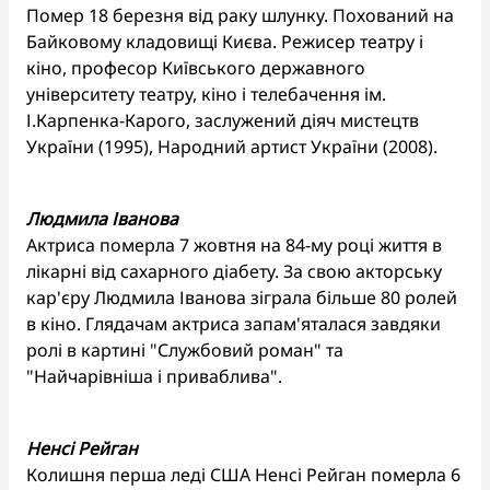
Помер 18 березня від раку шлунку. Похований на
Байковому кладовищі Києва. Режисер театру і
кіно, професор Київського державного
університету театру, кіно і телебачення ім.
І.Карпенка-Карого, заслужений діяч мистецтв
України (1995), Народний артист України (2008).
Людмила Іванова
Актриса померла 7 жовтня на 84-му році життя в
лікарні від сахарного діабету. За свою акторську
кар'єру Людмила Іванова зіграла більше 80 ролей
в кіно. Глядачам актриса запам'яталася завдяки
ролі в картині "Службовий роман" та
"Найчарівніша і приваблива".
Ненсі Рейган
Колишня перша леді США Ненсі Рейган померла 6