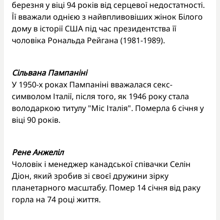
березня у віці 94 років від серцевої недостатності.
Її вважали однією з найвпливовіших жінок Білого
дому в історії США під час президентства її
чоловіка Рональда Рейгана (1981-1989).
Сільвана Пампаніні
У 1950-х роках Пампаніні вважалася секс-
символом Італії, після того, як 1946 року стала
володаркою титулу "Міс Італія". Померла 6 січня у
віці 90 років.
Рене Анжеліл
Чоловік і менеджер канадської співачки Селін
Діон, який зробив зі своєї дружини зірку
планетарного масштабу. Помер 14 січня від раку
горла на 74 році життя.