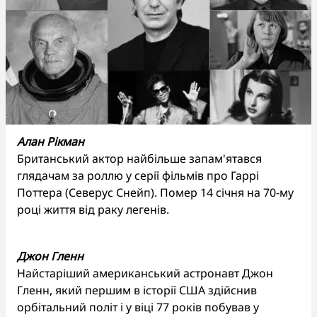
Алан Рікман
Британський актор найбільше запам'ятався
глядачам за роллю у серії фільмів про Гаррі
Поттера (Северус Снейп). Помер 14 січня на 70-му
році життя від раку легенів.
Джон Гленн
Найстаріший американський астронавт Джон
Гленн, який першим в історії США здійснив
орбітальний політ і у віці 77 років побував у