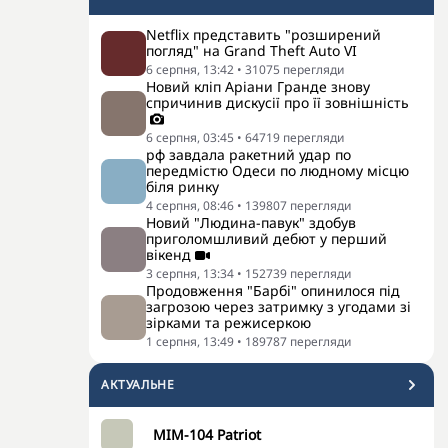
Netflix представить "розширений
погляд" на Grand Theft Auto VI
6 серпня, 13:42
•
31075
перегляди
Новий кліп Аріани Гранде знову
спричинив дискусії про її зовнішність
6 серпня, 03:45
•
64719
перегляди
рф завдала ракетний удар по
передмістю Одеси по людному місцю
біля ринку
4 серпня, 08:46
•
139807
перегляди
Новий "Людина-павук" здобув
приголомшливий дебют у перший
вікенд
3 серпня, 13:34
•
152739
перегляди
Продовження "Барбі" опинилося під
загрозою через затримку з угодами зі
зірками та режисеркою
1 серпня, 13:49
•
189787
перегляди
АКТУАЛЬНЕ
MIM-104 Patriot