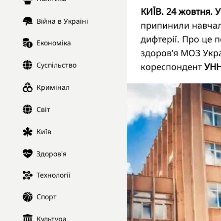
КИЇВ. 24 жовтня. 
Війна в Україні
припинили навча
дифтерії. Про це
Економіка
здоров’я МОЗ Укра
Суспільство
кореспондент
УН
Кримінал
Світ
Київ
Здоров'я
Технології
Спорт
Культура