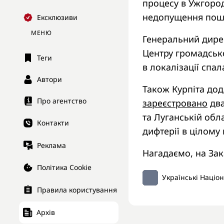
процесу в Ужгоро
недопущення пошир
Ексклюзиви
МЕНЮ
Генеральний дирек
Центру громадсько
Теги
в локалізації спал
Автори
Також Курпіта дод
Про агентство
зареєстровано
два
та Луганській обла
Контакти
дифтерії в цілому 
Реклама
Нагадаємо, на Зак
Політика Cookie
Українські Націо
Правила користування
Архів