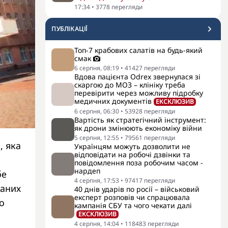
17:34
•
3778
перегляди
ПУБЛІКАЦІЇ
Топ-7 крабових салатів на будь-який
смак
6 серпня, 08:19
•
41427
перегляди
Вдова пацієнта Odrex звернулася зі
скаргою до МОЗ – клініку треба
перевірити через можливу підробку
медичних документів
ЕКСКЛЮЗИВ
6 серпня, 06:30
•
53928
перегляди
Вартість як стратегічний інструмент:
як дрони змінюють економіку війни
5 серпня, 12:55
•
79561
перегляди
, яка
Українцям можуть дозволити не
відповідати на робочі дзвінки та
повідомлення поза робочим часом -
нардеп
бе
4 серпня, 17:53
•
97417
перегляди
даних
40 днів ударів по росії – військовий
експерт розповів чи спрацювала
о
кампанія СБУ та чого чекати далі
ЕКСКЛЮЗИВ
4 серпня, 14:04
•
118483
перегляди