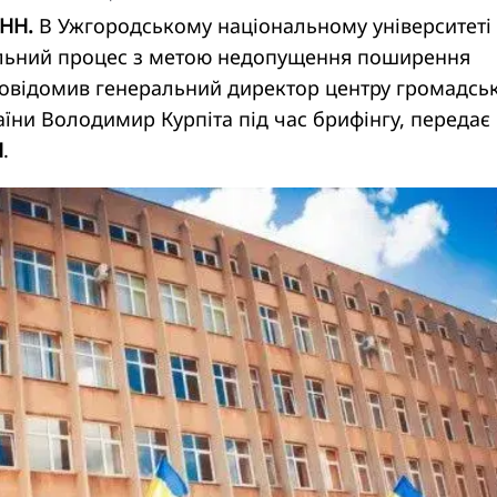
УНН.
В Ужгородському національному університеті
льний процес з метою недопущення поширення
 повідомив генеральний директор центру громадсь
їни Володимир Курпіта під час брифінгу, передає
Н
.