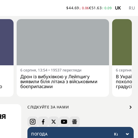
UK
RU
$
44.69
€
51.63
↓
0.06
↑
0.09
6 серпня, 13:54
•
19537
перегляди
6 серпня, 13
Дрон із вибухівкою у Лейпцигу
В Україну
виявили біля літака з військовими
похолодан
о
боєприпасами
градусів
СЛІДКУЙТЕ ЗА НАМИ
ня
ПОГОДА