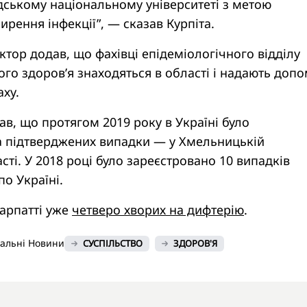
дському національному університеті з метою
ення інфекції”, — сказав Курпіта.
тор додав, що фахівці епідеміологічного відділу
го здоров’я знаходяться в області і надають доп
аху.
ав, що протягом 2019 року в Україні було
 підтверджених випадки — у Хмельницькій
сті. У 2018 році було зареєстровано 10 випадків
по Україні.
арпатті уже
четверо хворих на дифтерію
.
нальні Новини
СУСПІЛЬСТВО
ЗДОРОВ'Я