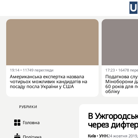
19:14
•
11749
перегляди
17:23
•
16478
пер
Американська експертка назвала
Податкова слу
чотирьох можливих кандидатів на
Міноборони да
посаду посла України у США
60 років для п
обліку
РУБРИКИ
В Ужгородськ
через дифте
Головна
Київ
•
УНН
24 жовтня 2019,
Політика