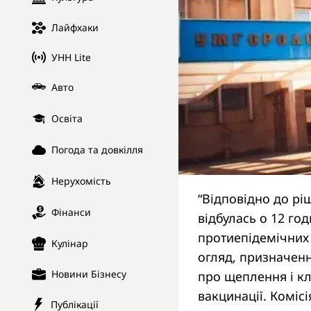
Лайфхаки
УНН Lite
Авто
Освіта
Погода та довкілля
Нерухомість
“Відповідно до ріш
Фінанси
відбулась о 12 го
протиепідемічних 
Кулінар
огляд, призначенн
Новини Бізнесу
про щеплення і к
вакцинації. Комі
Публікації