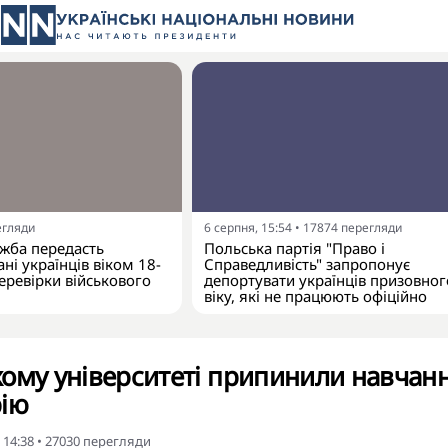
егляди
6 серпня, 15:54
•
17874
перегляди
жба передасть
Польська партія "Право і
ні українців віком 18-
Справедливість" запропонує
еревірки військового
депортувати українців призовног
віку, які не працюють офіційно
ому університеті припинили навчан
рію
 14:38
•
27030
перегляди