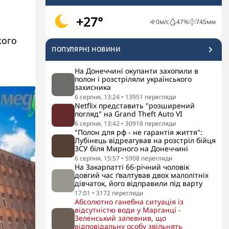
+27°
0
м/с
47
%
745
мм
кого
ПОПУЛЯРНI НОВИНИ
На Донеччині окупанти захопили в
полон і розстріляли українського
захисника
6 серпня, 13:24
•
13951
перегляди
Netflix представить "розширений
погляд" на Grand Theft Auto VI
6 серпня, 13:42
•
30918
перегляди
"Полон для рф - не гарантія життя":
Лубінець відреагував на розстріл бійця
ЗСУ біля Мирного на Донеччині
6 серпня, 15:57
•
5908
перегляди
На Закарпатті 66-річний чоловік
довгий час ґвалтував двох малолітніх
дівчаток, його відправили під варту
17:01
•
3172
перегляди
Абсолютно ганебна ситуація із
відсутністю води у Марганці -
Зеленський запевнив, що
відповідальну особу звільнять