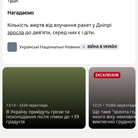
туди.
Нагадаємо
Кількість жертв від влучання ракет у Дніпрі
зросла
до дев’яти, серед них є і діти.
Українські Національні Новини
ВІЙНА В УКРАЇНІ
ЕКСКЛЮЗИВ
13:14
•
3334
перегляди
12:21
•
10366
перегляди
В Україну прийдуть грози та
Що таке "золота год
похолодання після спеки до +39
якого віку немовля
градусів
виключно грудного