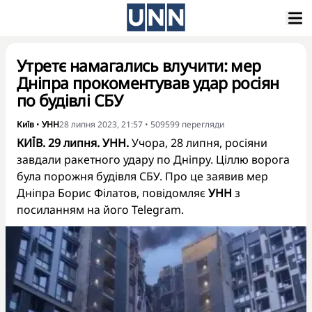
Утретє намагались влучити: мер
Дніпра прокоментував удар росіян
по будівлі СБУ
Київ
•
УНН
28 липня 2023, 21:57
•
509599
перегляди
КИЇВ. 29 липня. УНН.
Учора, 28 липня, росіяни
завдали ракетного удару по Дніпру. Ціллю ворога
була порожня будівля СБУ. Про це заявив мер
Дніпра Борис Філатов, повідомляє
УНН
з
посиланням на його Telegram.