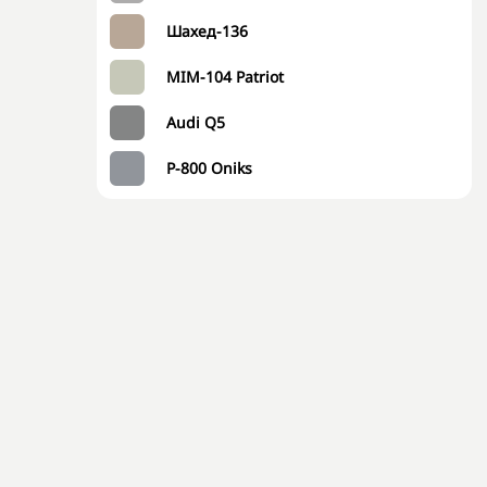
Шахед-136
MIM-104 Patriot
Audi Q5
P-800 Oniks