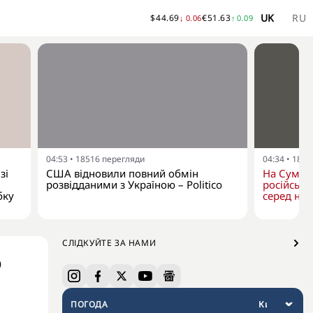
UK
RU
$
44.69
€
51.63
↓
0.06
↑
0.09
04:53
•
18516
перегляди
04:34
•
1811
зі
США відновили повний обмін
На Сумщин
розвідданими з Україною – Politico
російськи
бку
серед них
СЛІДКУЙТЕ ЗА НАМИ
о
ПОГОДА