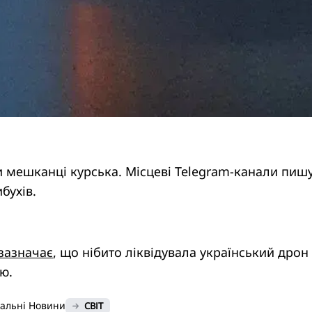
и мешканці курська. Місцеві Telegram-канали пиш
ибухів.
зазначає
, що нібито ліквідувала український дрон
ю.
нальні Новини
СВІТ