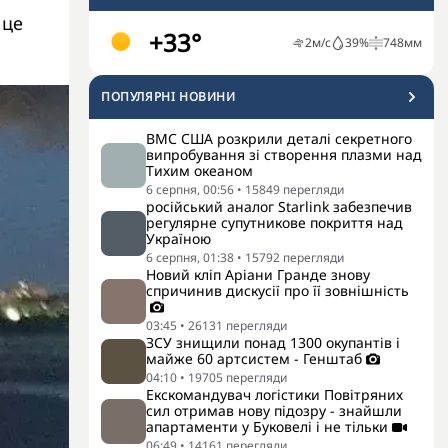
 це
+33°
2
м/с
39
%
748
мм
ПОПУЛЯРНI НОВИНИ
ВМС США розкрили деталі секретного
випробування зі створення плазми над
Тихим океаном
6 серпня, 00:56
•
15849
перегляди
російський аналог Starlink забезпечив
регулярне супутникове покриття над
Україною
6 серпня, 01:38
•
15792
перегляди
Новий кліп Аріани Гранде знову
спричинив дискусії про її зовнішність
03:45
•
26131
перегляди
ЗСУ знищили понад 1300 окупантів і
майже 60 артсистем - Генштаб
04:10
•
19705
перегляди
Екскомандувач логістики Повітряних
сил отримав нову підозру - знайшли
апартаменти у Буковелі і не тільки
06:49
•
14161
перегляди