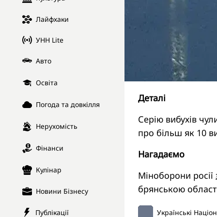
Лайфхаки
УНН Lite
Авто
Освіта
Деталі
Погода та довкілля
Серію вибухів чул
Нерухомість
про більш як 10 в
Фінанси
Нагадаємо
Кулінар
Міноборони росії
брянською област
Новини Бізнесу
Публікації
Українські Націо