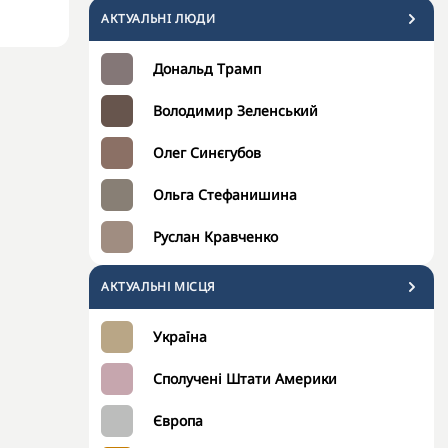
АКТУАЛЬНI ЛЮДИ
Дональд Трамп
Володимир Зеленський
Олег Синєгубов
Ольга Стефанишина
Руслан Кравченко
АКТУАЛЬНІ МІСЦЯ
Україна
Сполучені Штати Америки
Європа