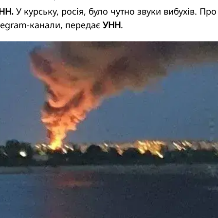
УНН.
У курську, росія, було чутно звуки вибухів. Про
elegram-канали, передає
УНН
.