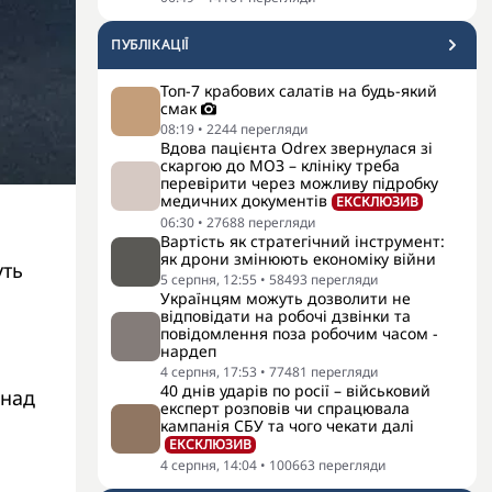
ПУБЛІКАЦІЇ
Топ-7 крабових салатів на будь-який
смак
08:19
•
2244
перегляди
Вдова пацієнта Odrex звернулася зі
скаргою до МОЗ – клініку треба
перевірити через можливу підробку
медичних документів
ЕКСКЛЮЗИВ
06:30
•
27688
перегляди
Вартість як стратегічний інструмент:
як дрони змінюють економіку війни
уть
5 серпня, 12:55
•
58493
перегляди
Українцям можуть дозволити не
відповідати на робочі дзвінки та
повідомлення поза робочим часом -
нардеп
4 серпня, 17:53
•
77481
перегляди
40 днів ударів по росії – військовий
 над
експерт розповів чи спрацювала
кампанія СБУ та чого чекати далі
ЕКСКЛЮЗИВ
4 серпня, 14:04
•
100663
перегляди