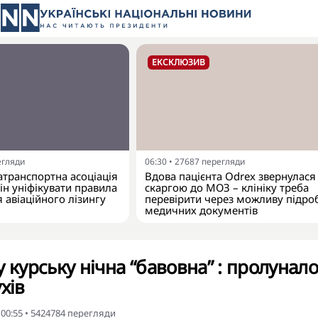
ЕКСКЛЮЗИВ
егляди
06:30
•
27687
перегляди
атранспортна асоціація
Вдова пацієнта Odrex звернулася 
ін уніфікувати правила
скаргою до МОЗ – клініку треба
 авіаційного лізингу
перевірити через можливу підро
медичних документів
 курську нічна “бавовна” : пролунал
хів
 00:55
•
5424784
перегляди