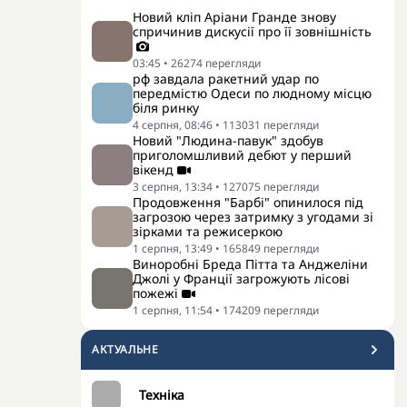
Новий кліп Аріани Гранде знову
спричинив дискусії про її зовнішність
03:45
•
26274
перегляди
рф завдала ракетний удар по
передмістю Одеси по людному місцю
біля ринку
4 серпня, 08:46
•
113031
перегляди
Новий "Людина-павук" здобув
приголомшливий дебют у перший
вікенд
3 серпня, 13:34
•
127075
перегляди
Продовження "Барбі" опинилося під
загрозою через затримку з угодами зі
зірками та режисеркою
1 серпня, 13:49
•
165849
перегляди
Виноробні Бреда Пітта та Анджеліни
Джолі у Франції загрожують лісові
пожежі
1 серпня, 11:54
•
174209
перегляди
АКТУАЛЬНЕ
Техніка