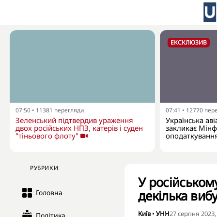
ЕКСКЛЮЗИВ
07:50
•
11381
перегляди
07:41
•
12770
пер
Зеленський підтвердив ураження
Українська аві
двох російських НПЗ, катерів і суден
закликає Мінф
"тіньового флоту"
оподаткування
РУБРИКИ
У російському
декілька вибу
Головна
Київ
•
УНН
27 серпня 2023,
Політика