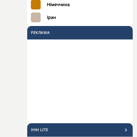
Німеччина
Іран
РЕКЛАМА
УНН LITE