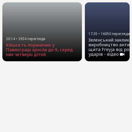
17:35
•
16050
перегляди
20:14
•
3934
перегляди
Зеленський заклика
виробництво антиб
Кількість поранених у
щита Freyja від ро
Павлограді зросла до 9, серед
ударів - відео
них четверо дітей