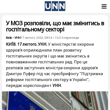
У МОЗ розповіли, що має змінитись в
госпітальному секторі
Київ
•
УНН
17 лютого 2020, 09:54
•
15214
перегляди
КИЇВ. 17 лютого. УНН.
У міністерстві охорони
здоров’я оприлюднили план розвитку
госпітальних округів і що має змінитись в
повноваженнях госпітальних рад. Про це
розповів заступник міністра охорони здоров’я
Дмитро Луфер під час пресбрифінгу "Підтримка
реформи госпітального сектору в Україні",
передає кореспондент
УНН
.