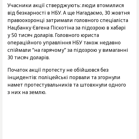
Учасники акції стверджують: люди втомилися
від безкарності в НБУ. А ще Нагадаємо, 30 жовтня
правоохоронці затримали головного спеціаліста
Нацбанку Євгена Піскотіна за підозрою в хабарі
у 50 тисяч доларів. Головного юриста
операційного управління НБУ також недавно
спіймали “на гарячому” за підозрою у вимаганні
30 тисяч доларів.
Початок акції протесту не обійшовся без
інцидентів: поліцейські порвали та згорнули
намет протестувальників та штовхнули одного
з них на землю.