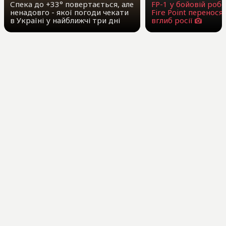
Спека до +33° повертається, але
FP-1 у бойовій робо
ненадовго - якої погоди чекати
Fire Point перенося
в Україні у найближчі три дні
вглиб росії