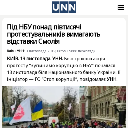
Під НБУ понад півтисячі
протестувальників вимагають
відставки Смолія
Київ
•
УНН
13 листопада 2019, 06:59
•
9886
перегляди
КИЇВ. 13 листопада. УНН.
Безстрокова акція
протесту “Зупинимо корупцію в НБУ” почалася
13 листопада біля Національного банку України. Її
ініціатор — ГО “Стоп корупції”, повідомляє
УНН
.