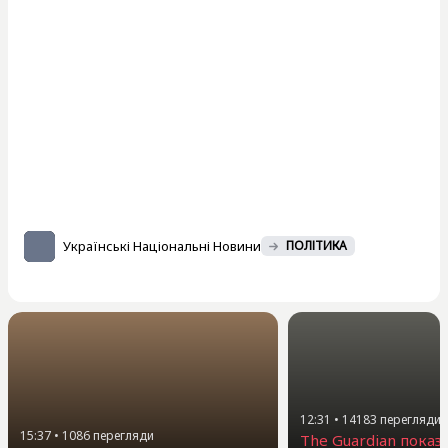
Українські Національні Новини
ПОЛІТИКА
12:31
•
14183
перегляди
15:37
•
1086
перегляди
The Guardian показ