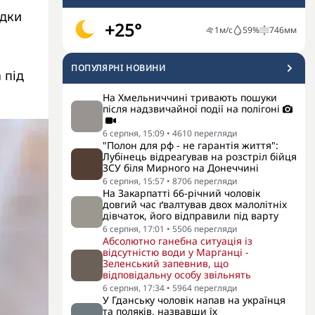
адки
+25°
1
м/с
59
%
746
мм
ПОПУЛЯРНI НОВИНИ
 під
На Хмельниччині тривають пошуки
після надзвичайної події на полігоні
6 серпня, 15:09
•
4610
перегляди
"Полон для рф - не гарантія життя":
Лубінець відреагував на розстріл бійця
ЗСУ біля Мирного на Донеччині
6 серпня, 15:57
•
8706
перегляди
На Закарпатті 66-річний чоловік
довгий час ґвалтував двох малолітніх
дівчаток, його відправили під варту
6 серпня, 17:01
•
5506
перегляди
Абсолютно ганебна ситуація із
відсутністю води у Марганці -
Зеленський запевнив, що
відповідальну особу звільнять
6 серпня, 17:34
•
5964
перегляди
У Гданську чоловік напав на українця
та поляків, назвавши їх