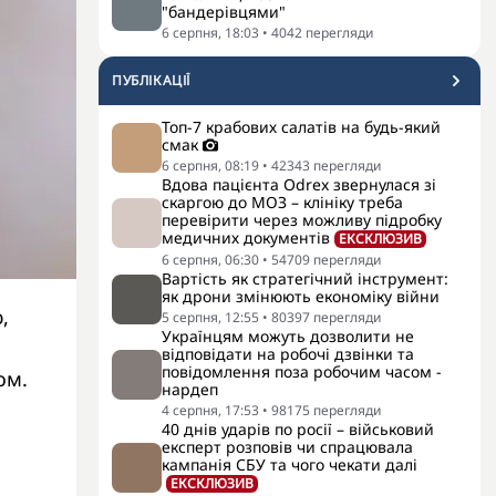
"бандерівцями"
6 серпня, 18:03
•
4042
перегляди
ПУБЛІКАЦІЇ
Топ-7 крабових салатів на будь-який
смак
6 серпня, 08:19
•
42343
перегляди
Вдова пацієнта Odrex звернулася зі
скаргою до МОЗ – клініку треба
перевірити через можливу підробку
медичних документів
ЕКСКЛЮЗИВ
6 серпня, 06:30
•
54709
перегляди
Вартість як стратегічний інструмент:
як дрони змінюють економіку війни
,
5 серпня, 12:55
•
80397
перегляди
Українцям можуть дозволити не
відповідати на робочі дзвінки та
повідомлення поза робочим часом -
ом.
нардеп
4 серпня, 17:53
•
98175
перегляди
40 днів ударів по росії – військовий
експерт розповів чи спрацювала
кампанія СБУ та чого чекати далі
ЕКСКЛЮЗИВ