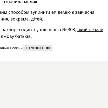
 зазначила медик.
иним способом зупинити епідемію є завчасна
ння, зокрема, дітей.
і захворів один з учнів ліцею № 303,
який не мав
ідмову батьків.
нальні Новини
СУСПІЛЬСТВО