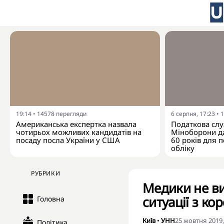
19:14
•
14578
перегляди
6 серпня, 17:23
•
1
Американська експертка назвала
Податкова слу
чотирьох можливих кандидатів на
Міноборони да
посаду посла України у США
60 років для п
обліку
РУБРИКИ
Медики не ви
ситуації з ко
Головна
Київ
•
УНН
25 жовтня 2019,
Політика