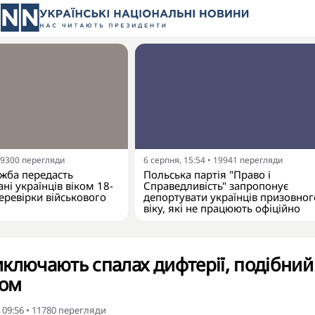
9300
перегляди
6 серпня, 15:54
•
19941
перегляди
жба передасть
Польська партія "Право і
ні українців віком 18-
Справедливість" запропонує
еревірки військового
депортувати українців призовног
віку, які не працюють офіційно
ключають спалах дифтерії, подібний
ром
 09:56
•
11780
перегляди