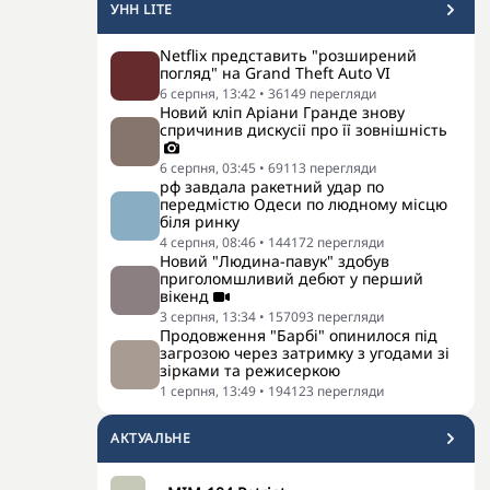
УНН LITE
Netflix представить "розширений
погляд" на Grand Theft Auto VI
6 серпня, 13:42
•
36149
перегляди
Новий кліп Аріани Гранде знову
спричинив дискусії про її зовнішність
6 серпня, 03:45
•
69113
перегляди
рф завдала ракетний удар по
передмістю Одеси по людному місцю
біля ринку
4 серпня, 08:46
•
144172
перегляди
Новий "Людина-павук" здобув
приголомшливий дебют у перший
вікенд
3 серпня, 13:34
•
157093
перегляди
Продовження "Барбі" опинилося під
загрозою через затримку з угодами зі
зірками та режисеркою
1 серпня, 13:49
•
194123
перегляди
АКТУАЛЬНЕ