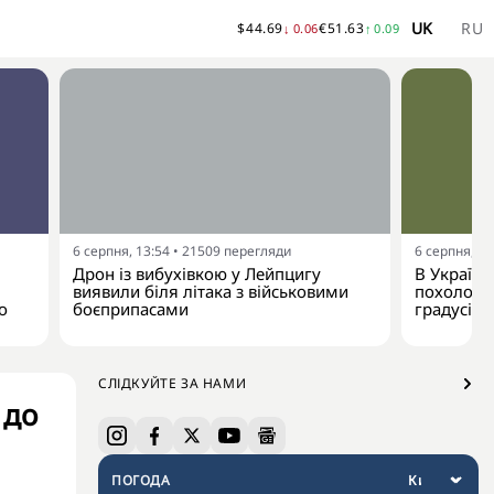
UK
RU
$
44.69
€
51.63
↓
0.06
↑
0.09
6 серпня, 13:54
•
21509
перегляди
6 серпня, 13
Дрон із вибухівкою у Лейпцигу
В Україну
виявили біля літака з військовими
похолодан
о
боєприпасами
градусів
СЛІДКУЙТЕ ЗА НАМИ
 до
ПОГОДА