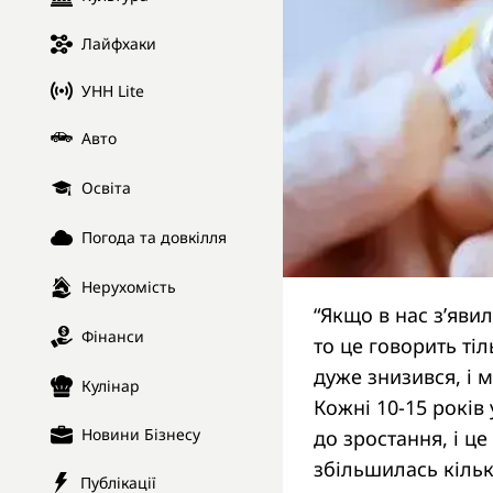
Лайфхаки
УНН Lite
Авто
Освіта
Погода та довкілля
Нерухомість
“Якщо в нас з’яви
Фінанси
то це говорить ті
дуже знизився, і 
Кулінар
Кожні 10-15 років
Новини Бізнесу
до зростання, і ц
збільшилась кільк
Публікації