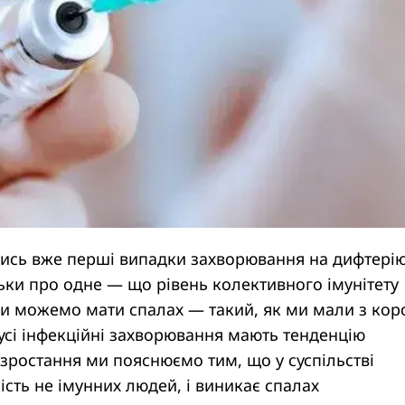
лись вже перші випадки захворювання на дифтерію
льки про одне — що рівень колективного імунітету
ми можемо мати спалах — такий, як ми мали з кор
 усі інфекційні захворювання мають тенденцію
е зростання ми пояснюємо тим, що у суспільстві
ість не імунних людей, і виникає спалах