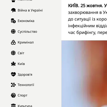
КИЇВ. 25 жовтня. 
Війна в Україні
захворювання в Ук
до ситуації із ко
Економіка
інфекційним відд
Суспільство
час брифінгу, пе
Кримінал
Світ
Київ
Здоров'я
Технології
Спорт
Культура