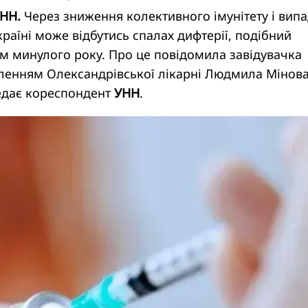
УНН.
Через зниження колективного імунітету і вип
раїні може відбутись спалах дифтерії, подібний
ром минулого року. Про це повідомила завідувачка
іленням Олександрівської лікарні Людмила Мінова
редає кореспондент
УНН
.