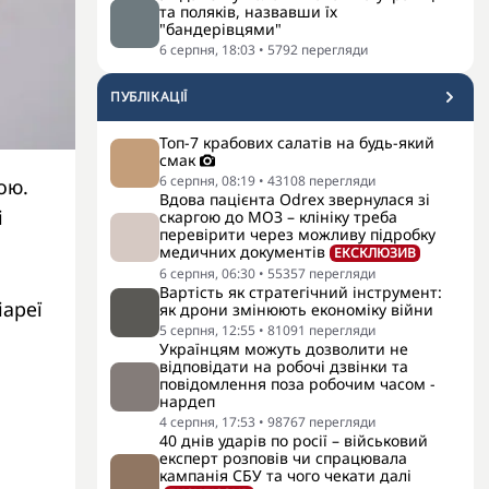
та поляків, назвавши їх
"бандерівцями"
6 серпня, 18:03
•
5792
перегляди
ПУБЛІКАЦІЇ
Топ-7 крабових салатів на будь-який
смак
6 серпня, 08:19
•
43108
перегляди
ою.
Вдова пацієнта Odrex звернулася зі
і
скаргою до МОЗ – клініку треба
перевірити через можливу підробку
медичних документів
ЕКСКЛЮЗИВ
6 серпня, 06:30
•
55357
перегляди
Вартість як стратегічний інструмент:
іареї
як дрони змінюють економіку війни
5 серпня, 12:55
•
81091
перегляди
Українцям можуть дозволити не
відповідати на робочі дзвінки та
повідомлення поза робочим часом -
нардеп
4 серпня, 17:53
•
98767
перегляди
40 днів ударів по росії – військовий
експерт розповів чи спрацювала
кампанія СБУ та чого чекати далі