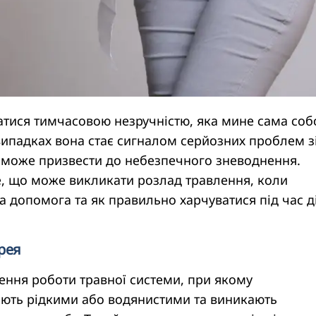
атися тимчасовою незручністю, яка мине сама соб
випадках вона стає сигналом серйозних проблем з
ь може призвести до небезпечного зневоднення.
е, що може викликати розлад травлення, коли
 допомога та як правильно харчуватися під час д
рея
ення роботи травної системи, при якому
ють рідкими або водянистими та виникають