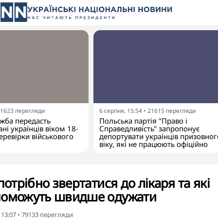
1623
перегляди
6 серпня, 15:54
•
21615
перегляди
жба передасть
Польська партія "Право і
ні українців віком 18-
Справедливість" запропонує
еревірки військового
депортувати українців призовног
віку, які не працюють офіційно
потрібно звертатися до лікаря та які
поможуть швидше одужати
 13:07
•
79133
перегляди