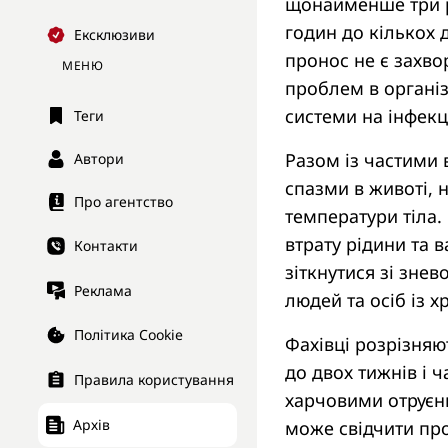
щонайменше три ра
годин до кількох 
Ексклюзиви
пронос не є захв
МЕНЮ
проблем в організ
системи на інфекц
Теги
Разом із частими
Автори
спазми в животі, н
Про агентство
температури тіла.
втрату рідини та 
Контакти
зіткнутися зі знев
Реклама
людей та осіб із 
Політика Cookie
Фахівці розрізняю
до двох тижнів і 
Правила користування
харчовими отруєн
Архів
може свідчити про