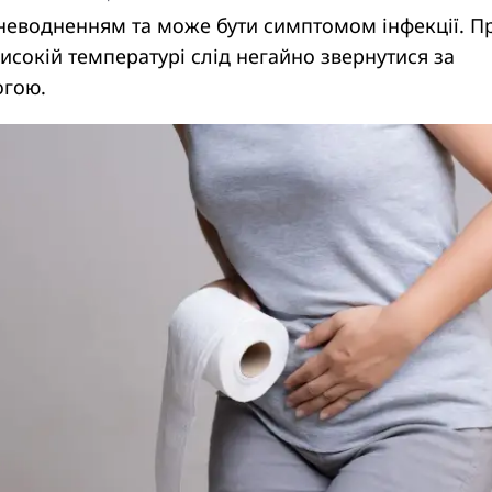
зневодненням та може бути симптомом інфекції. П
високій температурі слід негайно звернутися за
гою.