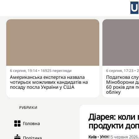
6 серпня, 19:14
•
16925
перегляди
6 серпня, 17:23
•
2
Американська експертка назвала
Податкова слу
чотирьох можливих кандидатів на
Міноборони да
посаду посла України у США
60 років для п
обліку
РУБРИКИ
Діарея: коли 
продукти до
Головна
Київ
•
УНН
15 червня 2026,
Політика