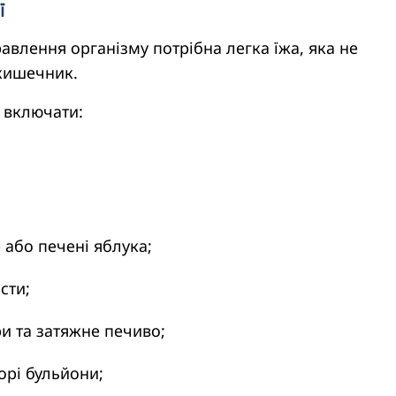
ї
равлення організму потрібна легка їжа, яка не
кишечник.
 включати:
 або печені яблука;
ости;
ри та затяжне печиво;
орі бульйони;