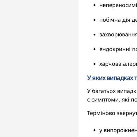
непереносимі
побічна дія д
захворювання
ендокринні п
харчова алерг
У яких випадках 
У багатьох випадк
є симптоми, які по
Терміново звернут
у випорожненн