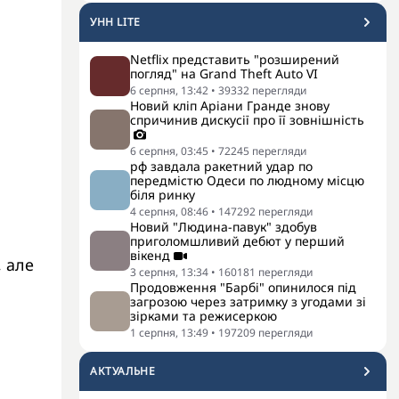
УНН LITE
Netflix представить "розширений
погляд" на Grand Theft Auto VI
6 серпня, 13:42
•
39332
перегляди
Новий кліп Аріани Гранде знову
спричинив дискусії про її зовнішність
6 серпня, 03:45
•
72245
перегляди
рф завдала ракетний удар по
передмістю Одеси по людному місцю
біля ринку
4 серпня, 08:46
•
147292
перегляди
Новий "Людина-павук" здобув
приголомшливий дебют у перший
вікенд
, але
3 серпня, 13:34
•
160181
перегляди
Продовження "Барбі" опинилося під
загрозою через затримку з угодами зі
зірками та режисеркою
1 серпня, 13:49
•
197209
перегляди
АКТУАЛЬНЕ