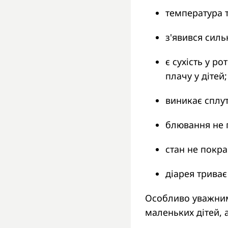
температура т
з'явився силь
є сухість у ро
плачу у дітей;
виникає сплут
блювання не 
стан не покр
діарея триває
Особливо уважним
маленьких дітей, 