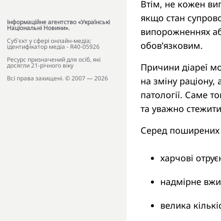
Втім, не кожен ви
якщо стан супров
Інформаційне агентство «Українські
Національні Новини».
випорожненнях аб
Cуб'єкт у сфері онлайн-медіа;
обов’язковим.
ідентифікатор медіа - R40-05926
Ресурс призначений для осіб, які
Причини діареї мо
досягли 21-річного віку
Всі права захищені. © 2007 — 2026
на зміну раціону, 
патології. Саме т
та уважно стежити
Серед поширених 
харчові отрує
надмірне вжив
велика кількі