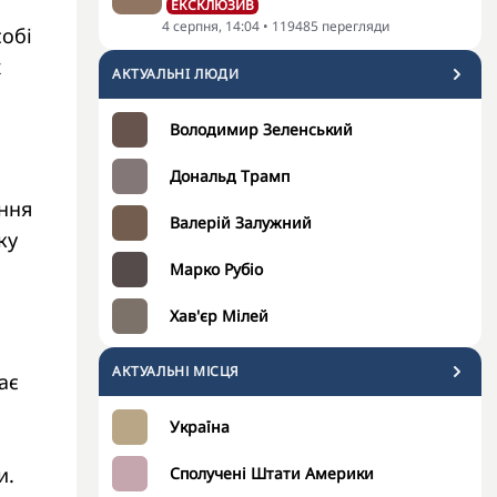
ЕКСКЛЮЗИВ
4 серпня, 14:04
•
119485
перегляди
собі
х
АКТУАЛЬНI ЛЮДИ
Володимир Зеленський
Дональд Трамп
ення
Валерій Залужний
ку
Марко Рубіо
Хав'єр Мілей
АКТУАЛЬНІ МІСЦЯ
ає
Україна
и.
Сполучені Штати Америки