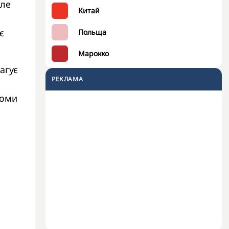
але
Китай
є
Польща
Марокко
агує
РЕКЛАМА
томи