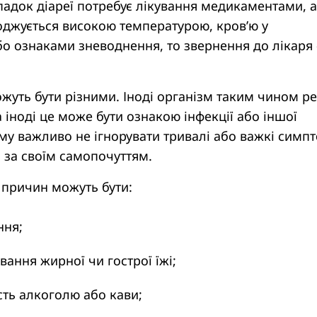
падок діареї потребує лікування медикаментами, 
оджується високою температурою, кров’ю у
о ознаками зневоднення, то звернення до лікаря 
жуть бути різними. Іноді організм таким чином ре
а іноді це може бути ознакою інфекції або іншої
ому важливо не ігнорувати тривалі або важкі симп
 за своїм самопочуттям.
причин можуть бути:
ння;
ання жирної чи гострої їжі;
сть алкоголю або кави;