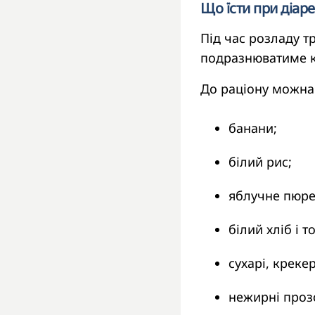
Що їсти при діаре
Під час розладу т
подразнюватиме 
До раціону можна
банани;
білий рис;
яблучне пюре
білий хліб і т
сухарі, креке
нежирні проз