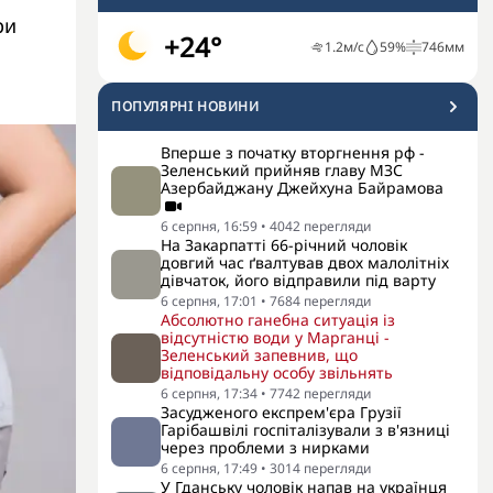
ри
+24°
1.2
м/с
59
%
746
мм
ПОПУЛЯРНI НОВИНИ
Вперше з початку вторгнення рф -
Зеленський прийняв главу МЗС
Азербайджану Джейхуна Байрамова
6 серпня, 16:59
•
4042
перегляди
На Закарпатті 66-річний чоловік
довгий час ґвалтував двох малолітніх
дівчаток, його відправили під варту
6 серпня, 17:01
•
7684
перегляди
Абсолютно ганебна ситуація із
відсутністю води у Марганці -
Зеленський запевнив, що
відповідальну особу звільнять
6 серпня, 17:34
•
7742
перегляди
Засудженого експрем'єра Грузії
Гарібашвілі госпіталізували з в'язниці
через проблеми з нирками
6 серпня, 17:49
•
3014
перегляди
У Гданську чоловік напав на українця