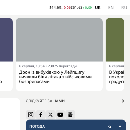
UK
EN
RU
$
44.69
€
51.63
↓
0.06
↑
0.09
6 серпня, 13:54
•
23075
перегляди
6 серпня, 13
Дрон із вибухівкою у Лейпцигу
В Україну
виявили біля літака з військовими
похолодан
о
боєприпасами
градусів
СЛІДКУЙТЕ ЗА НАМИ
ПОГОДА