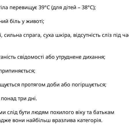
іла перевищує 39°C (для дітей – 38°C);
ний біль у животі;
ті, сильна спрага, суха шкіра, відсутність сліз під ча
аність свідомості або утруднене дихання;
припиняється;
ащується протягом доби або погіршується;
 понад три дні.
и слід бути людям похилого віку та батькам
адже вони найбільш вразлива категорія.