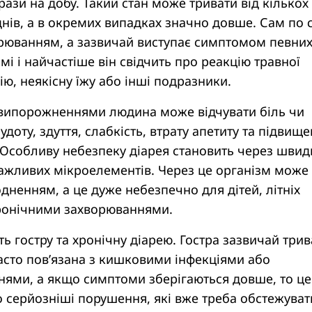
зи на добу. Такий стан може тривати від кількох
днів, а в окремих випадках значно довше. Сам по 
орюванням, а зазвичай виступає симптомом певни
мі і найчастіше він свідчить про реакцію травної
ію, неякісну їжу або інші подразники.
 випорожненнями людина може відчувати біль чи
удоту, здуття, слабкість, втрату апетиту та підвищ
 Особливу небезпеку діарея становить через швид
важливих мікроелементів. Через це організм може
одненням, а це дуже небезпечно для дітей, літніх
хронічними захворюваннями.
ть гостру та хронічну діарею. Гостра зазвичай трив
часто пов’язана з кишковими інфекціями або
нями, а якщо симптоми зберігаються довше, то це
 серйозніші порушення, які вже треба обстежуват