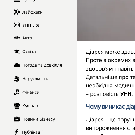
Лайфхаки
УНН Lite
Авто
Діарея може здав
Освіта
Проте в окремих 
Погода та довкілля
здоров’ям і навіт
Детальніше про т
Нерухомість
необхідна медична
Фінанси
– розповість
УНН
.
Чому виникає діа
Кулінар
Діарея – це поруш
Новини Бізнесу
випорожнення ста
Публікації