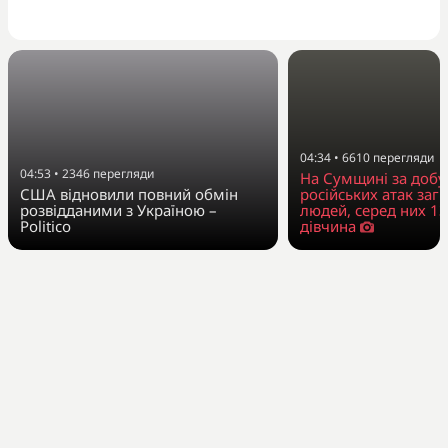
04:34
•
6610
перегляди
04:53
•
2346
перегляди
На Сумщині за добу
США відновили повний обмін
російських атак заг
розвідданими з Україною –
людей, серед них 13
Politico
дівчина