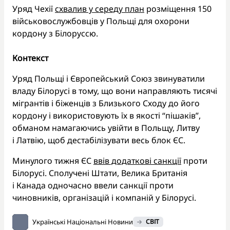
Уряд Чехії
схвалив у середу план
розміщення 150
військовослужбовців у Польщі для охорони
кордону з Білоруссю.
Контекст
Уряд Польщі і Європейський Союз звинуватили
владу Білорусі в тому, що вони направляють тисячі
мігрантів і біженців з Близького Сходу до його
кордону і використовують їх в якості “пішаків”,
обманом намагаючись увійти в Польщу, Литву
і Латвію, щоб дестабілізувати весь блок ЄС.
Минулого тижня ЄС
ввів додаткові санкції
проти
Білорусі. Сполучені Штати, Велика Британія
і Канада одночасно ввели санкції проти
чиновників, організацій і компаній у Білорусі.
Українські Національні Новини
СВІТ