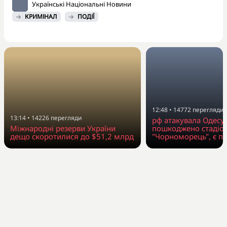
Українські Національні Новини
КРИМІНАЛ
ПОДІЇ
12:48
•
14772
перегляди
13:14
•
14226
перегляди
рф атакувала Одесу
Міжнародні резерви України
пошкоджено стадіо
дещо скоротилися до $51,2 млрд
"Чорноморець", є п