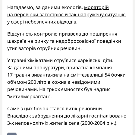
Нагадаємо, за даними екологів,
мораторій
на перевірки загострює й так напружену ситуацію
у сфері небезпечних відходів
.
Відсутність контролю призвела до поширення
шахраїв на ринку та недобросовісної поведінки
утилізаторів отруйних речовин.
У травні хімікатами отруїлися харківські діти.
За даними прокуратури, приватна компанія
17 травня вивантажила на сміттєзвалищі 54 бочки
об’ємом 200 літрів кожна з невідомими
речовинами. На трьох ємностях був надпис
“метилмеркаптан”.
Саме з цих бочок стався витік речовини.
Внаслідок забруднення до лікарні госпіталізовано
3-х неповнолітніх жителів села (2000-2004 р.н.).