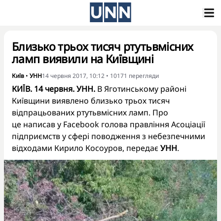
Близько трьох тисяч ртутьвмісних
ламп виявили на Київщині
Київ
•
УНН
14 червня 2017, 10:12
•
10171
перегляди
КИЇВ. 14 червня. УНН.
В Яготинському районі
Київщини виявлено близько трьох тисяч
відпрацьованих ртутьвмісних ламп. Про
це написав у Facebook голова правління Асоціації
підприємств у сфері поводження з небезпечними
відходами
Кирило Косоуров
, передає
УНН
.