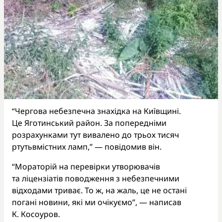
“Чергова небезпечна знахідка на Київщині.
Це Яготинський район. За попередніми
розрахунками тут вивалено до трьох тисяч
ртутьвмістних ламп,” — повідомив він.
“Мораторій на перевірки утворювачів
та ліцензіатів поводження з небезпечними
відходами триває. То ж, на жаль, це не остані
погані новини, які ми очікуємо”, — написав
К. Косоуров.