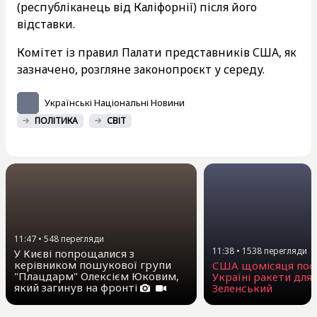
(республіканець від Каліфорнії) після його
відставки.
Комітет із правил Палати представників США, як
зазначено, розгляне законопроєкт у середу.
Українські Національні Новини
ПОЛІТИКА
СВІТ
11:47
•
548
перегляди
11:38
•
1538
перегляди
У Києві попрощалися з
керівником пошукової групи
США щомісяця пос
"Плацдарм" Олексієм Юковим,
Україні ракети для P
який загинув на фронті
Зеленський