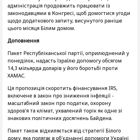
адміністрація продовжить працювати із
законодавцями в Конгресі, щоб домогтися угоди
щодо додаткового запиту, висунутого раніше
цього місяця Білим домом.
Доповнення
Пакет Республіканської партії, оприлюднений у
понеділок, надасть Ізраїлю допомогу обсягом
14,3 мільярда доларів у його боротьбі проти
ХАМАС.
Ця пропозиція скоротить фінансування IRS,
включене в закон про зниження інфляції -
масштабний закон про податки, охорону
здоров'я та клімат, ухвалений торік як одне зі
знакових політичних досягнень Байдена.
Пакет також відхиляється від стратегії Білого
дому, яка полягає в об'єднанні допомоги Україні