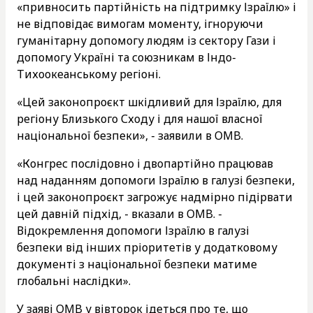
«привносить партійність на підтримку Ізраїлю» і
не відповідає вимогам моменту, ігноруючи
гуманітарну допомогу людям із сектору Гази і
допомогу Україні та союзникам в Індо-
Тихоокеанському регіоні.
«Цей законопроєкт шкідливий для Ізраїлю, для
регіону Близького Сходу і для нашої власної
національної безпеки», - заявили в OMB.
«Конгрес послідовно і двопартійно працював
над наданням допомоги Ізраїлю в галузі безпеки,
і цей законопроєкт загрожує надмірно підірвати
цей давній підхід, - вказали в OMB. -
Відокремлення допомоги Ізраїлю в галузі
безпеки від інших пріоритетів у додатковому
документі з національної безпеки матиме
глобальні наслідки».
У заяві OMB у вівторок ідеться про те, що