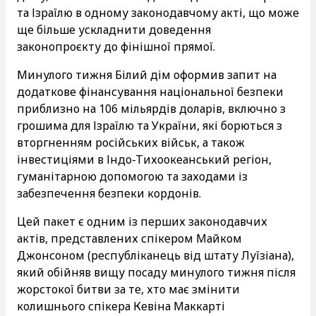
та Ізраїлю в одному законодавчому акті, що може
ще більше ускладнити доведення
законопроєкту до фінішної прямої.
Минулого тижня Білий дім оформив запит на
додаткове фінансування національної безпеки
приблизно на 106 мільярдів доларів, включно з
грошима для Ізраїлю та України, які борються з
вторгненням російських військ, а також
інвестиціями в Індо-Тихоокеанський регіон,
гуманітарною допомогою та заходами із
забезпечення безпеки кордонів.
Цей пакет є одним із перших законодавчих
актів, представлених спікером Майком
Джонсоном (республіканець від штату Луїзіана),
який обійняв вищу посаду минулого тижня після
жорстокої битви за те, хто має змінити
колишнього спікера Кевіна Маккарті