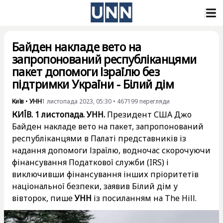
Байден накладе вето на
запропонований республіканцями
пакет допомоги Ізраїлю без
підтримки України - Білий дім
Київ
•
УНН
1 листопада 2023, 05:30
•
467199
перегляди
КИЇВ. 1 листопада. УНН.
Президент США Джо
Байден накладе вето на пакет, запропонований
республіканцями в Палаті представників із
надання допомоги Ізраїлю, водночас скорочуючи
фінансування Податкової служби (IRS) і
виключивши фінансування інших пріоритетів
національної безпеки, заявив Білий дім у
вівторок, пише
УНН
із посиланням на The Hill.