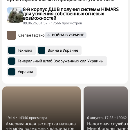
8-й корпус ДШВ получил системы HIMARS
для усиления собственных огневых
возможностей
09.06.26, 01:57 • 17566 просмотров
Степан Гафтко
ВОЙНА В УКРАИНЕ
Техника
Война в Украине
Генеральный штаб Вооруженных сил Украины
Украина
19:14
•
14340
просмотра
6 августа, 17:23
•
19062
п
Американская экспертка назвала
Налоговая служба п
четырёх возможных кандидатов
Минобороны данные