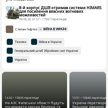
8-й корпус ДШВ отримав системи HIMARS
для посилення власних вогневих
можливостей
09.06.26, 01:57 • 17567 переглядiв
Степан Гафтко
ВІЙНА В УКРАЇНІ
Техніка
Війна в Україні
Генеральний штаб Збройних сил України
Україна
14:42
•
10636
перегляди
13:51
•
18846
перегляди
На АЗС Київської області будуть
Україна перетворил
посилювати заходи безпеки та
безцінне джерело в