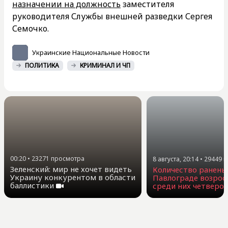
назначении на должность
заместителя
руководителя Службы внешней разведки Сергея
Семочко.
Украинские Национальные Новости
ПОЛИТИКА
КРИМИНАЛ И ЧП
00:20
•
23271
просмотра
8 августа, 20:14
•
29449
п
Зеленский: мир не хочет видеть
Количество ранены
Украину конкурентом в области
Павлограде возросл
баллистики
среди них четверо 