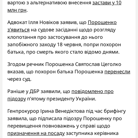
вартою з альтернативою внесення
застави у 10
млн грн
.
Адвокат Ілля Новіков заявив, що
Порошенко
з’явиться
на судове засіданні щодо розгляду
клопотання про застосування до нього
запобіжного заходу 18 червня, попри похорон
батька, про смерть якого стало відомо днями.
Згодом речник Порошенка Святослав Цеголко
вказав, що похорон батька Порошенка
перенесли
через суд.
Раніше у ДБР заявили, що
повідомлено про
підозру
п’ятому президенту України.
Генпрокурор Ірина Венедіктова під час брифінгу
заявила, що підписала підозру Порошенку про
перевищення повноважень у справі щодо
призначення на посаду
заступника керівника