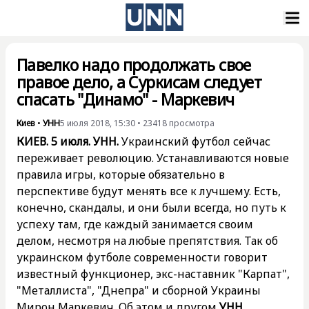
Павелко надо продолжать свое
правое дело, а Суркисам следует
спасать "Динамо" - Маркевич
Киев
•
УНН
5 июля 2018, 15:30
•
23418
просмотра
КИЕВ. 5 июля. УНН.
Украинский футбол сейчас
переживает революцию. Устанавливаются новые
правила игры, которые обязательно в
перспективе будут менять все к лучшему. Есть,
конечно, скандалы, и они были всегда, но путь к
успеху там, где каждый занимается своим
делом, несмотря на любые препятствия. Так об
украинском футболе современности говорит
известный функционер, экс-наставник "Карпат",
"Металлиста", "Днепра" и сборной Украины
Мирон Маркевич. Об этом и другом
УНН