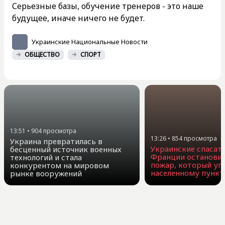
Серьезные базы, обучение тренеров - это наше
будущее, иначе ничего не будет.
Украинские Национальные Новости
ОБЩЕСТВО
СПОРТ
13:51
•
904
просмотра
13:26
•
854
просмотра
Украина превратилась в
Украинские спасате
бесценный источник военных
Франции остановил
технологий и стала
пожар, который уг
конкурентом на мировом
населенному пункт
рынке вооружений