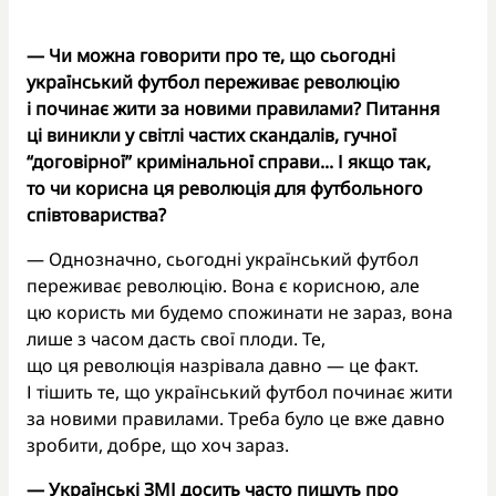
— Чи можна говорити про те, що сьогодні
український футбол переживає революцію
і починає жити за новими правилами? Питання
ці виникли у світлі частих скандалів, гучної
“договірної” кримінальної справи... І якщо так,
то чи корисна ця революція для футбольного
співтовариства?
— Однозначно, сьогодні український футбол
переживає революцію. Вона є корисною, але
цю користь ми будемо спожинати не зараз, вона
лише з часом дасть свої плоди. Те,
що ця революція назрівала давно — це факт.
І тішить те, що український футбол починає жити
за новими правилами. Треба було це вже давно
зробити, добре, що хоч зараз.
— Українські ЗМІ досить часто пишуть про