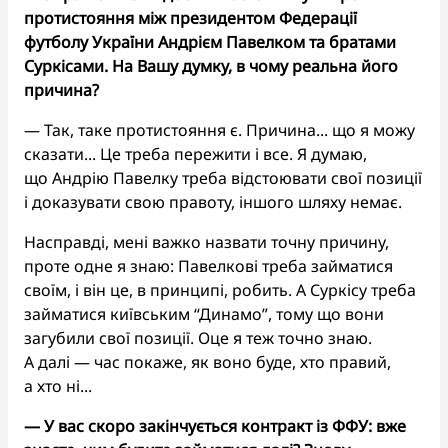
протистояння між президентом Федерації
футболу України Андрієм Павелком та братами
Суркісами. На Вашу думку, в чому реальна його
причина?
— Так, таке протистояння є. Причина... що я можу
сказати... Це треба пережити і все. Я думаю,
що Андрію Павелку треба відстоювати свої позиції
і доказувати свою правоту, іншого шляху немає.
Насправді, мені важко назвати точну причину,
проте одне я знаю: Павелкові треба займатися
своїм, і він це, в принципі, робить. А Суркісу треба
займатися київським “Динамо”, тому що вони
загубили свої позиції. Оце я теж точно знаю.
А далі — час покаже, як воно буде, хто правий,
а хто ні...
— У вас скоро закінчується контракт із ФФУ: вже