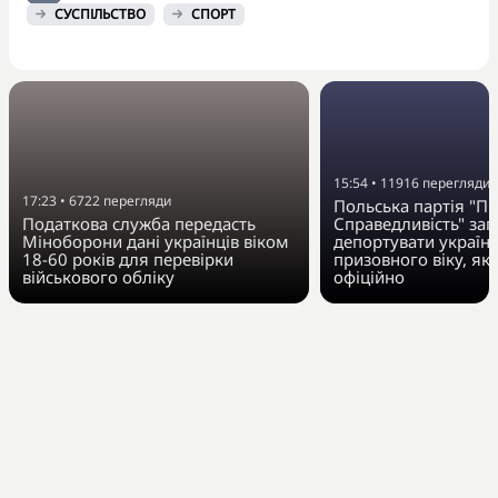
СУСПІЛЬСТВО
СПОРТ
15:54
•
11916
перегляди
17:23
•
6722
перегляди
Польська партія "Пр
Податкова служба передасть
Справедливість" за
Міноборони дані українців віком
депортувати українц
18-60 років для перевірки
призовного віку, як
військового обліку
офіційно