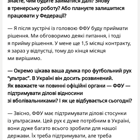
знаєте, чим будите займатися далі? Знову
в тренерську роботу? Або плануєте залишитися
працювати у Федерації?
— Я після зустрічі із головою ФФУ буду приймати
рішення. Ми обговоримо деякі питання, і тоді
я прийму рішення. У мене ще 1,5 місяці контракту,
я зараз у відпустці, тому до кінця місяця
ми вирішимо.
— Окремо цікава ваша думка про футбольний рух
“ультрас”. В Україні він досить розвинений.
Як вважаєте чи повинні офіційні органи — ФФУ —
підтримувати ділові відносини
зі вболівальниками? І як це відбувається сьогодні?
— Звісно, ФФУ має підтримувати ділові стосунки
із ультрасами. Цей рух є дуже потрібним в Україні,
вони дуже багато всього зробили для нашої
держави. Їх треба підтримувати, але треба