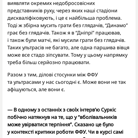
виявляти окремих недобросовісних
представників руху, через яких наші стадіони
дискваліфіковують, і це є найбільша проблема.
Тоді ж збірна мусить грати без глядачів, “Динамо”
грає без глядачів. Також я в “Дніпрі” працював,
і також були матчі, які мусили грати без глядачів.
Таких ультрасів не багато, але одна паршива вівця
може все стадо зіпсувати. Тому у цьому напрямку
треба більш серйозно працювати.
Разом з тим, ділові стосунки між ФФУ
та ультрасами у нас сьогодні є. Може вони не так
афішуються, але вони є.
— В одному з останніх з своїх інтерв’ю Суркіс
побічно натякнув на те, що у “вболівальників
може увірватися терпіння”. Сказано це було
у контексті критики роботи ФФУ. Чи в курсі самі