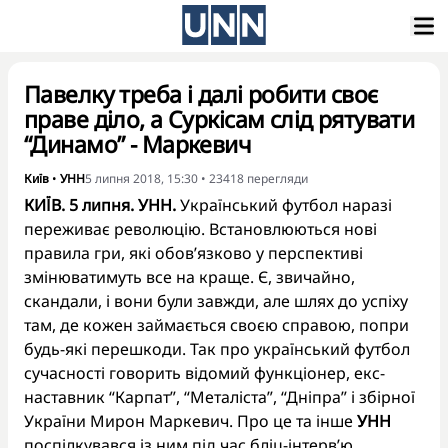
Павелку треба і далі робити своє
праве діло, а Суркісам слід рятувати
“Динамо” - Маркевич
Київ
•
УНН
5 липня 2018, 15:30
•
23418
перегляди
КИЇВ. 5 липня. УНН.
Український футбол наразі
переживає революцію. Встановлюються нові
правила гри, які обов’язково у перспективі
змінюватимуть все на краще. Є, звичайно,
скандали, і вони були завжди, але шлях до успіху
там, де кожен займається своєю справою, попри
будь-які перешкоди. Так про український футбол
сучасності говорить відомий функціонер, екс-
наставник “Карпат”, “Металіста”, “Дніпра” і збірної
України Мирон Маркевич. Про це та інше
УНН
поспілкувався із ним під час бліц-інтерв’ю.