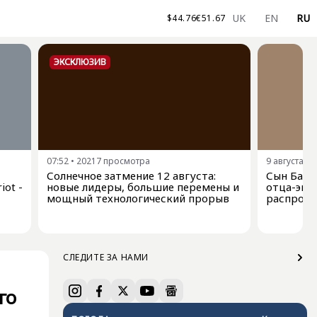
UK
EN
RU
$
44.76
€
51.67
ЭКСКЛЮЗИВ
07:52
•
20217
просмотра
9 августа, 0
Солнечное затмение 12 августа:
Сын Байде
iot -
новые лидеры, большие перемены и
отца-экс
мощный технологический прорыв
распрост
СЛЕДИТЕ ЗА НАМИ
го