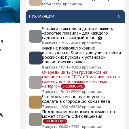
09:54
•
9650
просмотра
ПУБЛИКАЦИИ
Чтобы астры цвели долго и пышно:
«золотые правила» для каждого
садовода на каждый день
на
8 августа, 12:15
•
49408
просмотра
Маск не позволил Украине
.
использовать Starlink для уничтожения
российских пусковых установок
баллистических ракет
8 августа, 10:14
•
46853
просмотра
Очереди из тысяч грузовиков на
границе нет: в ГПСУ объяснили, что на
самом деле показывает система
«єЧерга»
ЭКСКЛЮЗИВ
7 августа, 15:13
•
85909
просмотра
Что обязательно нужно успеть
сделать в огороде до конца лета
7 августа, 12:39
•
68938
просмотра
Подделка медицинских документов
а,
может стоить Odrex лицензии
ЭКСКЛЮЗИВ
7 августа, 06:00
•
74391
просмотра