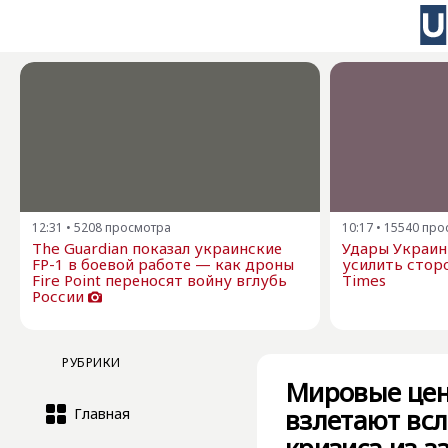
12:31
•
5208
просмотра
10:17
•
15540
про
The Guardian показал украинские
Удары Украин
FP-1 в боевой работе — как дроны
усилить стор
Fire Point переносят войну вглубь
Times
России
РУБРИКИ
Мировые цены
взлетают всл
Главная