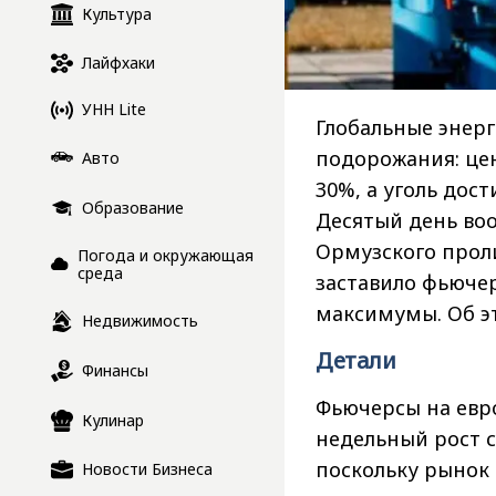
Культура
Лайфхаки
УНН Lite
Глобальные энер
подорожания: це
Авто
30%, а уголь дост
Образование
Десятый день во
Ормузского проли
Погода и окружающая
среда
заставило фьюче
максимумы. Об э
Недвижимость
Детали
Финансы
Фьючерсы на евр
Кулинар
недельный рост 
поскольку рынок 
Новости Бизнеса