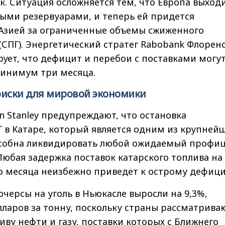
к. Ситуация осложняется тем, что Европа выход
ыми резервуарами, и теперь ей придется
 Азией за ограниченные объемы сжиженного
(СПГ). Энергетический стратег Rabobank Флорен
ует, что дефицит и перебои с поставками могу
минимум три месяца.
риски для мировой экономики
 Stanley предупреждают, что остановка
 в Катаре, который является одним из крупней
особна ликвидировать любой ожидаемый профи
. Любая задержка поставок катарского топлива на
о месяца неизбежно приведет к острому дефици
черсы на уголь в Ньюкасле выросли на 9,3%,
лларов за тонну, поскольку страны рассматрива
тиву нефти и газу, поставки которых с Ближнего