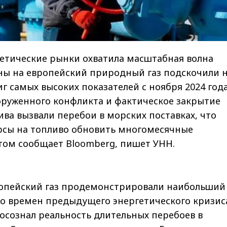
гетические рынки охватила масштабная волна
ны на европейский природный газ подскочили 
иг самых высоких показателей с ноября 2024 года
оруженного конфликта и фактическое закрытие
ва вызвали перебои в морских поставках, что
рсы на топливо обновить многомесячные
том сообщает Bloomberg, пишет УНН.
опейский газ продемонстрировали наибольший
со времен предыдущего энергетического кризис
осознал реальность длительных перебоев в