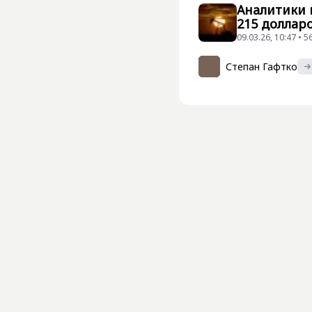
Аналитики 
215 долларо
09.03.26, 10:47 •
Степан Гафтко