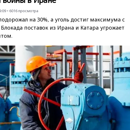
а войны в Иране
9:09
•
6016
просмотра
подорожал на 30%, а уголь достиг максимума с
. Блокада поставок из Ирана и Катара угрожает
том.