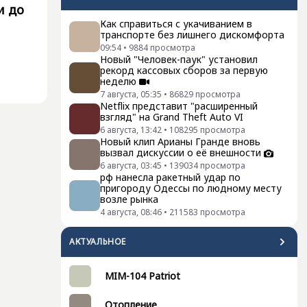
и до
Как справиться с укачиванием в
транспорте без лишнего дискомфорта
09:54
•
9884
просмотра
Новый "Человек-паук" установил
рекорд кассовых сборов за первую
неделю
7 августа, 05:35
•
86829
просмотра
Netflix представит "расширенный
взгляд" на Grand Theft Auto VI
6 августа, 13:42
•
108295
просмотра
Новый клип Арианы Гранде вновь
вызвал дискуссии о её внешности
6 августа, 03:45
•
139034
просмотра
рф нанесла ракетный удар по
пригороду Одессы по людному месту
возле рынка
4 августа, 08:46
•
211583
просмотра
АКТУАЛЬНОЕ
MIM-104 Patriot
Отопление