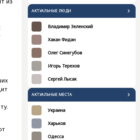
ит из
АКТУАЛЬНЫЕ ЛЮДИ
Владимир Зеленский
с
т
Хакан Фидан
Олег Синегубов
Игорь Терехов
Сергей Лысак
ших
цит
АКТУАЛЬНЫЕ МЕСТА
ту.
Украина
Харьков
ют
Одесса