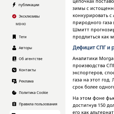
цепочках поставо
публикации
зимы с истощенн
конкурировать с
Эксклюзивы
природного газа 
МЕНЮ
Шмитт прогнозир
продлиться как 
Теги
Дефицит СПГ и 
Авторы
Аналитики Morgan
Об агентстве
производства СПГ
Контакты
экспортеров, сп
газа на этот год
Реклама
срок более одног
Политика Cookie
На этом фоне фью
Правила пользования
достигнув 150 до
его как альтерна