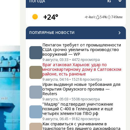
ПОГОДА
+24°
4
м/с
54
%
749
мм
ПОПУЛЯРНЫЕ НОВОСТИ
Пентагон требует от промышленности
США срочно увеличить производство
вооружений — WP
9 августа, 03:33
•
4472
просмотра
Враг атаковал Харьков: удар по
многоквартирному дому в Салтовском
районе, есть раненые
9 августа, 04:16
•
15218
просмотра
Иран выдвинул новые требования для
открытия Ормузского пролива —
Reuters
9 августа, 05:03
•
5508
просмотра
"Мадяр" подтвердил уничтожение
позиций С-400 в Геленджике и ещё
четырёх элементов ПВО рф
9 августа, 06:45
•
9182
просмотра
Как справиться с укачиванием в
транспорте без лишнего дискомфорта