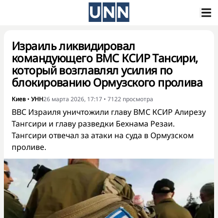
Израиль ликвидировал
командующего ВМС КСИР Тансири,
который возглавлял усилия по
блокированию Ормузского пролива
Киев
•
УНН
26 марта 2026, 17:17
•
7122
просмотра
ВВС Израиля уничтожили главу ВМС КСИР Алирезу
Тангсири и главу разведки Бехнама Резаи.
Тангсири отвечал за атаки на суда в Ормузском
проливе.