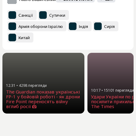
Санкції
Сутички
Армія оборони Ізраїлю
Індія
Сирія
Китай
12:31
•
4298
перегляди
10:17
•
15101
перегляди
The Guardian показав українські
FP-1 у бойовій роботі - як дрони
Удари України по 
Fire Point переносять війну
посилити прихильни
вглиб росії
The Times