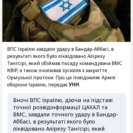
ВПС Ізраїлю завдали удару в Бандар-Аббасі, в
результаті якого було ліквідовано Алірезу
Тангсірі, який обіймав посаду командувача ВМС
КВІР, а також очолював зусилля з закриття
Ормузької протоки. Про це повідомляє Армія
оборони Ізраїлю, передає
УНН
.
Вночі ВПС Ізраїлю, діючи на підставі
точної розвідінформації ЦАХАЛ та
ВМС, завдали точного удару в Бандар-
Аббасі, в результаті якого було
ліквідовано Алірезу Тангсірі, який