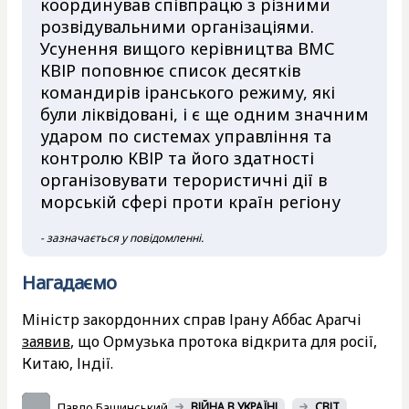
координував співпрацю з різними
розвідувальними організаціями.
Усунення вищого керівництва ВМС
КВІР поповнює список десятків
командирів іранського режиму, які
були ліквідовані, і є ще одним значним
ударом по системах управління та
контролю КВІР та його здатності
організовувати терористичні дії в
морській сфері проти країн регіону
- зазначається у повідомленні.
Нагадаємо
Міністр закордонних справ Ірану Аббас Арагчі
заявив
, що Ормузька протока відкрита для росії,
Китаю, Індії.
Павло Башинський
ВІЙНА В УКРАЇНІ
СВІТ