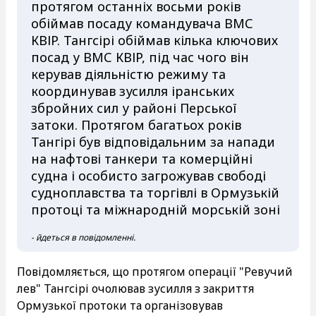
протягом останніх восьми років
обіймав посаду командувача ВМС
КВІР. Тангсірі обіймав кілька ключових
посад у ВМС КВІР, під час чого він
керував діяльністю режиму та
координував зусилля іранських
збройних сил у районі Перської
затоки. Протягом багатьох років
Тангірі був відповідальним за напади
на нафтові танкери та комерційні
судна і особисто загрожував свободі
судноплавства та торгівлі в Ормузькій
протоці та міжнародній морській зоні
- йдеться в повідомленні.
Повідомляється, що протягом операції "Ревучий
лев" Тангсірі очолював зусилля з закриття
Ормузької протоки та організовував