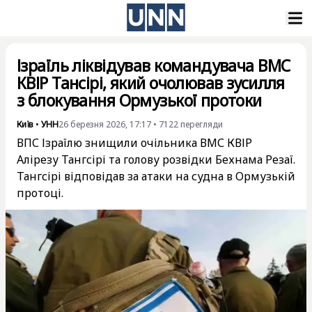
Ізраїль ліквідував командувача ВМС
КВІР Тансірі, який очолював зусилля
з блокування Ормузької протоки
Київ
•
УНН
26 березня 2026, 17:17
•
7122
перегляди
ВПС Ізраїлю знищили очільника ВМС КВІР
Алірезу Тангсірі та голову розвідки Бехнама Резаї.
Тангсірі відповідав за атаки на судна в Ормузькій
протоці.