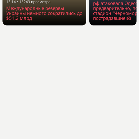
13:14
•
15243
просмотра
рф атаковала Одессу
Международные резервы
предварительно, п
Украины немного сократились до
стадион "Черноморе
$51,2 млрд
пострадавшие