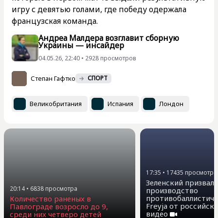
игру с девятью голами, где победу одержала
французская команда.
Андреа Малдера возглавит сборную
Украины — инсайдер
04.05.26, 22:40 • 2928 просмотров
Степан Гафтко
СПОРТ
Великобритания
Испания
Лондон
17:35
•
17435
просмотра
Зеленский призвал
20:14
•
6838
просмотра
производство
противобаллистиче
Количество раненых в
Freyja от российск
Павлограде возросло до 9,
видео
среди них четверо детей