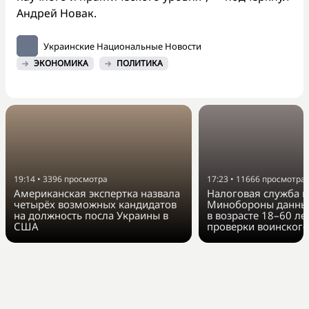
Андрей Новак.
Украинские Национальные Новости
ЭКОНОМИКА
ПОЛИТИКА
19:14
•
3396
просмотра
17:23
•
11666
просмотра
Американская экспертка назвала
Налоговая служба п
четырёх возможных кандидатов
Минобороны данные
на должность посла Украины в
в возрасте 18–60 ле
США
проверки воинского