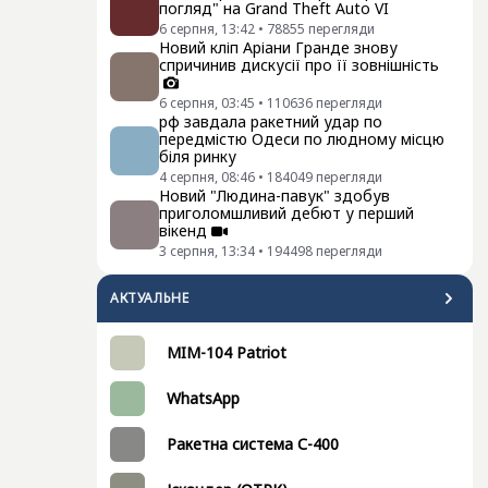
погляд" на Grand Theft Auto VI
6 серпня, 13:42
•
78855
перегляди
Новий кліп Аріани Гранде знову
спричинив дискусії про її зовнішність
6 серпня, 03:45
•
110636
перегляди
рф завдала ракетний удар по
передмістю Одеси по людному місцю
біля ринку
4 серпня, 08:46
•
184049
перегляди
Новий "Людина-павук" здобув
приголомшливий дебют у перший
вікенд
3 серпня, 13:34
•
194498
перегляди
АКТУАЛЬНЕ
MIM-104 Patriot
WhatsApp
Ракетна система С-400