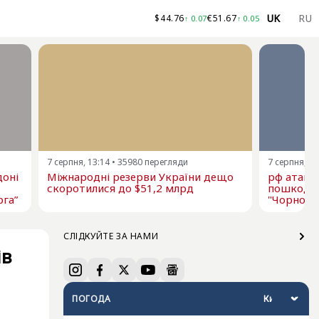
UK
RU
$
44.76
€
51.67
↑
0.07
↑
0.05
7 серпня, 13:14
•
35980
перегляди
7 серпня, 12
доні
Міжнародні резерви України дещо
рф атаку
скоротилися до $51,2 млрд
пошкодже
рга”
"Чорномо
СЛІДКУЙТЕ ЗА НАМИ
ів
ПОГОДА