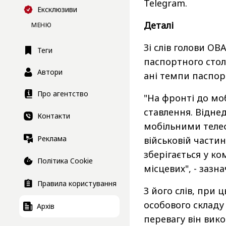
Telegram.
Ексклюзиви
Деталі
МЕНЮ
Зі слів голови О
Теги
паспортного стол
Автори
ані темпи паспорт
Про агентство
"На фронті до мо
ставлення. Відне
Контакти
мобільними телеф
Реклама
військовій части
зберігається у ко
Політика Cookie
місцевих", - зазн
Правила користування
З його слів, при 
особового складу 
Архів
перевагу він вико