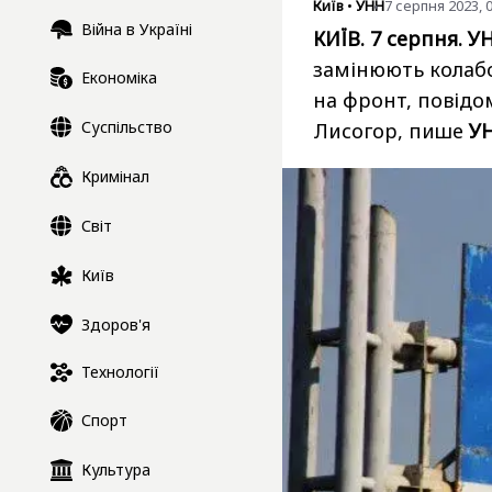
Київ
•
УНН
7 серпня 2023, 
Війна в Україні
КИЇВ. 7 серпня. У
замінюють колабо
Економіка
на фронт, повідо
Суспільство
Лисогор, пише
У
Кримінал
Світ
Київ
Здоров'я
Технології
Спорт
Культура