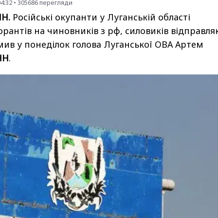
04:32
•
305686
перегляди
НН.
Російські окупанти у Луганській області
рантів на чиновників з рф, силовиків відправля
мив у понеділок голова Луганської ОВА Артем
НН
.