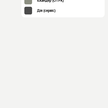
Іскандер (ОТРК)
Дія (сервіс)