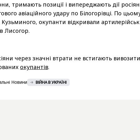
они, тримають позиції і випереджають дії росіян
ового авіаційного удару по Білогорівці. По цьом
бік Кузьминого, окупанти відкривали артилерійсь
ив Лисогор.
іяни через значні втрати не встигають вивозити
дованих
окупантів
.
альні Новини
ВІЙНА В УКРАЇНІ