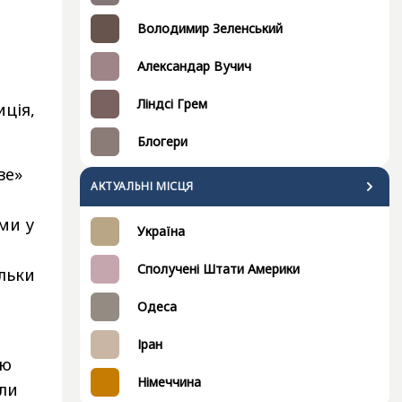
Володимир Зеленський
Александар Вучич
Ліндсі Грем
иція,
Блогери
ве»
АКТУАЛЬНІ МІСЦЯ
ми у
Україна
Сполучені Штати Америки
ільки
Одеса
Іран
ою
Німеччина
али