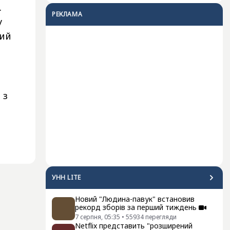
.
РЕКЛАМА
у
кий
 з
УНН LITE
Новий "Людина-павук" встановив
рекорд зборів за перший тиждень
7 серпня, 05:35
•
55934
перегляди
Netflix представить "розширений