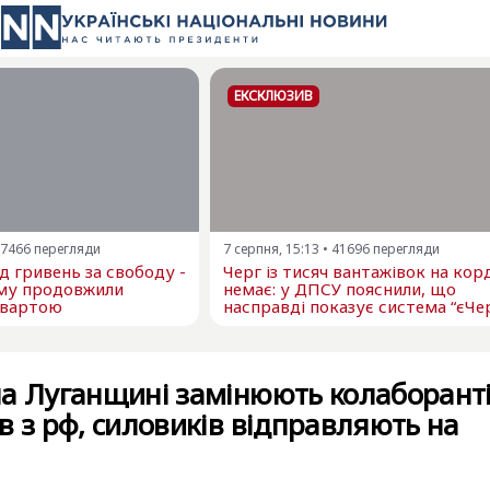
ЕКСКЛЮЗИВ
7466
перегляди
7 серпня, 15:13
•
41696
перегляди
 гривень за свободу -
Черг із тисяч вантажівок на кор
му продовжили
немає: у ДПСУ пояснили, що
 вартою
насправді показує система “єЧе
на Луганщині замінюють колаборант
в з рф, силовиків відправляють на