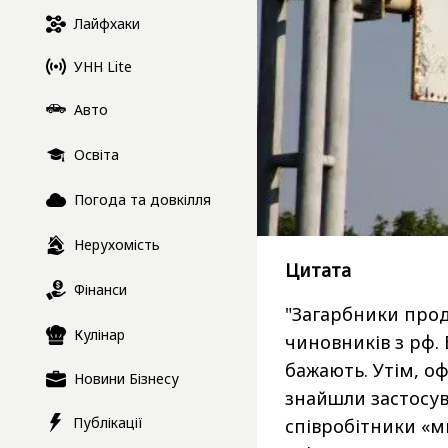
Лайфхаки
УНН Lite
Авто
Освіта
Погода та довкілля
Нерухомість
Цитата
Фінанси
"Загарбники прод
Кулінар
чиновників з рф. 
бажають. Утім, о
Новини Бізнесу
знайшли застосув
Публікації
співробітники «мг