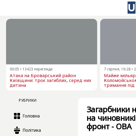
00:05
•
13423
перегляди
7 серпня, 16:28
•
2
Атака на Броварський район
Майже мільярд
Київщини: троє загиблих, серед них
Коломойсько
дитина
тримання під
РУБРИКИ
Загарбники 
на чиновникі
Головна
фронт - ОВА
Політика