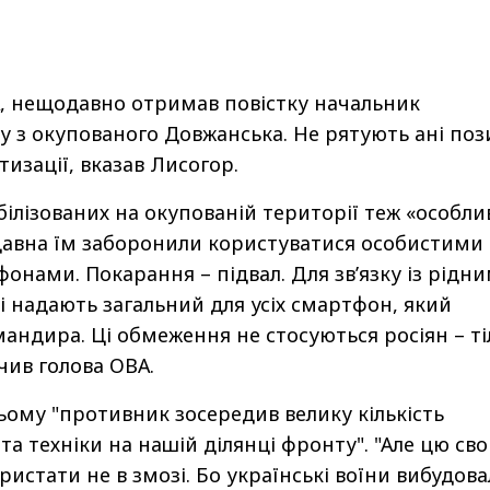
ВА, нещодавно отримав повістку начальник
у з окупованого Довжанська. Не рятують ані поз
изації, вказав Лисогор.
білізованих на окупованій території теж «особли
давна їм заборонили користуватися особистими
онами. Покарання – підвал. Для зв’язку із рідни
ні надають загальний для усіх смартфон, який
мандира. Ці обмеження не стосуються росіян – т
ачив голова ОВА.
цьому "противник зосередив велику кількість
та техніки на нашій ділянці фронту". "Але цю св
ристати не в змозі. Бо українські воїни вибудов