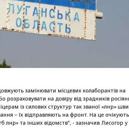
овжують замінювати місцевих колаборантів на
Бо розраховувати на довіру від зрадників росіян
фіцерам із силових структур так званої «лнр» шв
ання – їх відправляють на фронт. На це очікують
б лнр» та інших відомств", - зазначив Лисогор у