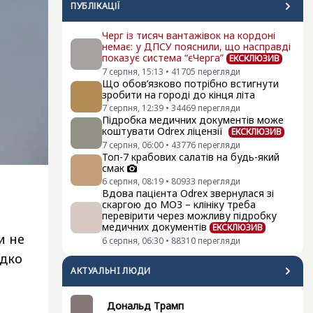
ПУБЛІКАЦІЇ
Черг із тисяч вантажівок на кордоні
немає: у ДПСУ пояснили, що насправді
показує система “єЧерга”
ЕКСКЛЮЗИВ
7 серпня, 15:13
•
41705
перегляди
Що обов’язково потрібно встигнути
зробити на городі до кінця літа
7 серпня, 12:39
•
34469
перегляди
Підробка медичних документів може
коштувати Odrex ліцензії
ЕКСКЛЮЗИВ
7 серпня, 06:00
•
43776
перегляди
Топ-7 крабових салатів на будь-який
смак
6 серпня, 08:19
•
80933
перегляди
Вдова пацієнта Odrex звернулася зі
скаргою до МОЗ – клініку треба
перевірити через можливу підробку
медичних документів
ЕКСКЛЮЗИВ
и не
6 серпня, 06:30
•
88310
перегляди
идко
АКТУАЛЬНI ЛЮДИ
Дональд Трамп