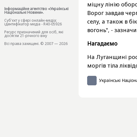
міцну лінію обор
Інформаційне агентство «Українські
Ворог завдав черг
Національні Новини».
селу, а також в 
Cуб'єкт у сфері онлайн-медіа;
ідентифікатор медіа - R40-05926
вогонь", - зазнач
Ресурс призначений для осіб, які
досягли 21-річного віку
Нагадаємо
Всі права захищені. © 2007 — 2026
На Луганщині рос
моргів тіла лікві
Українські Націон