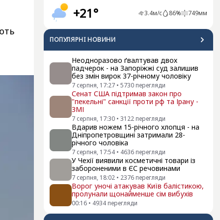
+21°
3.4
м/с
86
%
749
мм
ють
ПОПУЛЯРНI НОВИНИ
Неодноразово ґвалтував двох
падчерок - на Запоріжжі суд залишив
без змін вирок 37-річному чоловіку
7 серпня, 17:27
•
5730
перегляди
Сенат США підтримав закон про
"пекельні" санкції проти рф та Ірану -
ЗМІ
7 серпня, 17:30
•
3122
перегляди
Вдарив ножем 15-річного хлопця - на
Дніпропетровщині затримали 28-
річного чоловіка
7 серпня, 17:54
•
4636
перегляди
У Чехії виявили косметичні товари із
забороненими в ЄС речовинами
7 серпня, 18:02
•
2376
перегляди
Ворог уночі атакував Київ балістикою,
пролунали щонайменше сім вибухів
00:16
•
4934
перегляди