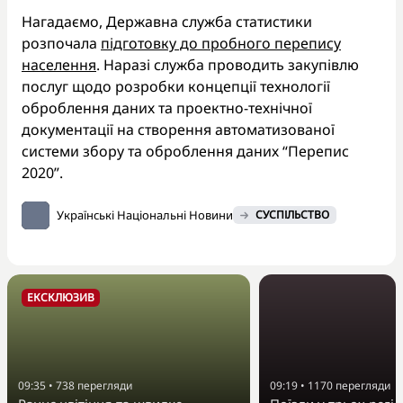
Нагадаємо, Державна служба статистики
розпочала
підготовку до пробного перепису
населення
. Наразі служба проводить закупівлю
послуг щодо розробки концепції технології
оброблення даних та проектно-технічної
документації на створення автоматизованої
системи збору та оброблення даних “Перепис
2020”.
Українські Національні Новини
СУСПІЛЬСТВО
ЕКСКЛЮЗИВ
09:35
•
738
перегляди
09:19
•
1170
перегляди