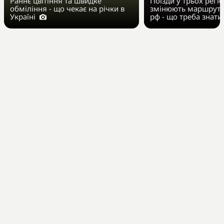
Раннє цвітіння та швидке
Поїзди у трьох регі
обміління - що чекає на річки в
змінюють маршрут 
Україні
рф - що треба знати