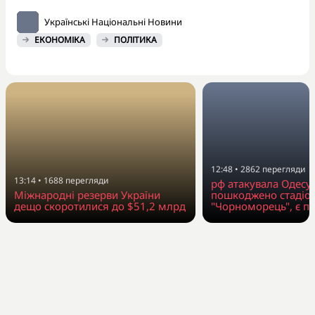
Українські Національні Новини
ЕКОНОМІКА
ПОЛІТИКА
12:48
•
2862
перегляди
13:14
•
1688
перегляди
рф атакувала Одесу
Міжнародні резерви України
пошкоджено стадіо
дещо скоротилися до $51,2 млрд
"Чорноморець", є п