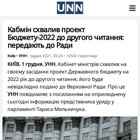
Кабмін схвалив проект
Бюджету-2022 до другого читання:
передають до Ради
Київ
•
УНН
1 грудня 2021, 05:20
•
16582
перегляди
КИЇВ. 1 грудня. УНН.
Кабінет міністрів схвалив на
своєму засіданні проект Державного бюджету на
2022 рік до другого читання, його буде
невідкладно подано до Верховної Ради. Про це
УНН
повідомляє з посиланням на оприлюднену
сьогодні інформацію представника уряду у
парламенті Тараса Мельничука.