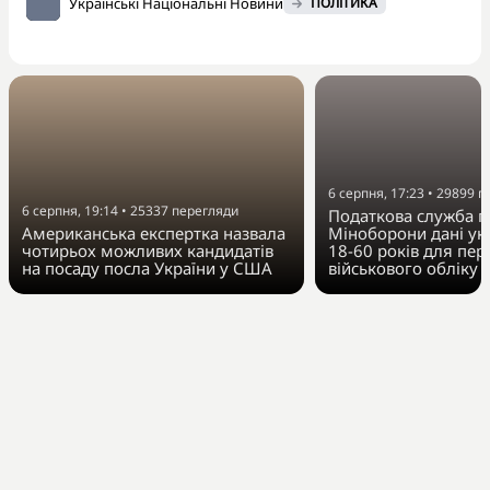
Українські Національні Новини
ПОЛІТИКА
6 серпня, 17:23
•
29899
п
6 серпня, 19:14
•
25337
перегляди
Податкова служба п
Американська експертка назвала
Міноборони дані укр
чотирьох можливих кандидатів
18-60 років для пер
на посаду посла України у США
військового обліку