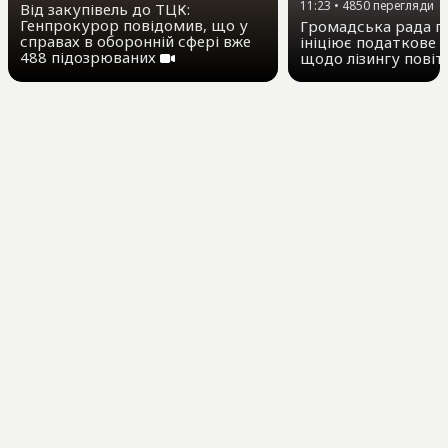
11:23
•
4850
перегляди
Від закупівель до ТЦК:
Генпрокурор повідомив, що у
Громадська рада пр
справах в оборонній сфері вже
ініціює податкове 
488 підозрюваних
щодо лізингу повіт