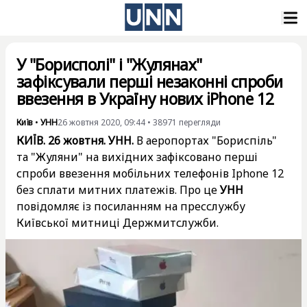
У "Борисполі" і "Жулянах"
зафіксували перші незаконні спроби
ввезення в Україну нових iPhone 12
Київ
•
УНН
26 жовтня 2020, 09:44
•
38971
перегляди
КИЇВ. 26 жовтня. УНН.
В аеропортах "Бориспіль"
та "Жуляни" на вихідних зафіксовано перші
спроби ввезення мобільних телефонів Iphone 12
без сплати митних платежів. Про це
УНН
повідомляє із посиланням на пресслужбу
Київської митниці Держмитслужби.