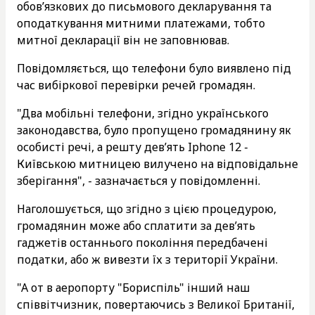
обов’язкових до письмового декларування та
оподаткування митними платежами, тобто
митної декларації він не заповнював.
Повідомляється, що телефони було виявлено під
час вибіркової перевірки речей громадян.
"Два мобільні телефони, згідно українського
законодавства, було пропущено громадянину як
особисті речі, а решту дев’ять Iphone 12 -
Київською митницею вилучено на відповідальне
зберігання", - зазначається у повідомленні.
Наголошується, що згідно з цією процедурою,
громадянин може або сплатити за дев’ять
гаджетів останнього покоління передбачені
податки, або ж вивезти їх з території України.
"А от в аеропорту "Бориспіль" інший наш
співвітчизник, повертаючись з Великої Британії,